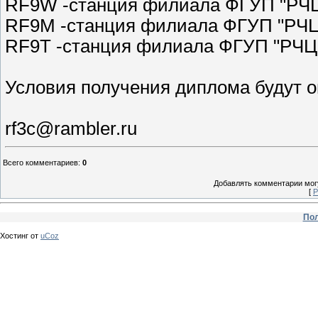
RF9W -станция филиала ФГУП "РЧЦ
RF9M -станция филиала ФГУП "РЧЦ
RF9T -станция филиала ФГУП "РЧЦ 
Условия получения диплома будут о
rf3c@rambler.ru
Всего комментариев
:
0
Добавлять комментарии могу
[
Р
Пол
Хостинг от
uCoz