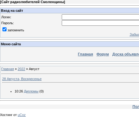
[
Сайт радиолюбителей Смоленщины
]
Вход на сайт
Логин:
Пароль:
запомнить
Забыл
Меню сайта
Главная
Форум
Доска объявл
Главная
»
2022
»
Август
28 Августа, Воскресенье
10:26
Дипломы
(0)
Пол
Хостинг от
uCoz