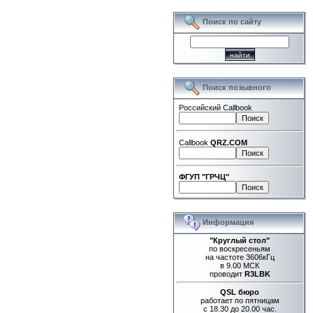
Поиск по сайту
Поиск позывного
Российский Callbook
Callbook
QRZ.COM
ФГУП "ГРЧЦ"
Информация
"Круглый стол"
по воскресеньям
на частоте 3606кГц
в 9.00 МСК
проводит
R3LBK
QSL бюро
работает по пятницам
с 18.30 до 20.00 час.