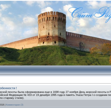
собенности !
рской пехоты была сформирована еще в 1698 году 27 ноября День морской пехоты в Р
кой Федерации № 433 от 19 декабря 1995 года в память Указа Петра I о создании пе
 по старому стилю).
2018
|
Комментарии (3)