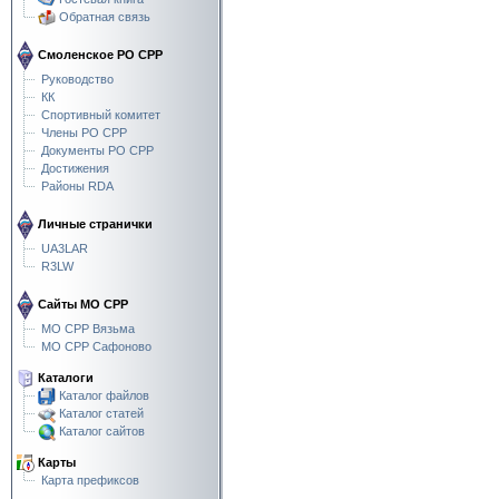
Обратная связь
Смоленское РО СРР
Руководство
КК
Спортивный комитет
Члены РО СРР
Документы РО СРР
Достижения
Районы RDA
Личные странички
UA3LAR
R3LW
Сайты МО СРР
МО СРР Вязьма
МО СРР Сафоново
Каталоги
Каталог файлов
Каталог статей
Каталог сайтов
Карты
Карта префиксов