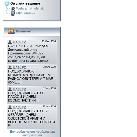
Он лайн вещание
WebcamSmolensk
МКС онлайн
Мини-чат
Для добавления необходима
авторизация