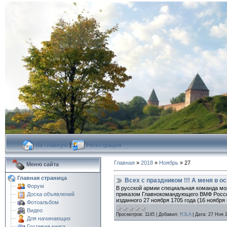
На главную
|
Регистрация
Главная
»
2018
»
Ноябрь
»
27
Меню сайта
Главная страница
Всех с праздником !!! А меня в о
Форум
В русской армии специальная команда мо
приказом Главнокомандующего ВМФ Российс
Доска объявлений
изданного 27 ноября 1705 года (16 ноября
Фотоальбом
Видео
Просмотров:
1145
|
Добавил:
R3LA
|
Дата:
27 Ноя 
Для начинающих
Гостевая книга