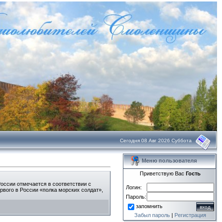
Сегодня 08 Авг 2026 Суббота
Меню пользователя
Приветствую Вас
Гость
оссии отмечается в соответствии с
Логин:
рвого в России «полка морских солдат»,
Пароль:
запомнить
Забыл пароль
|
Регистрация