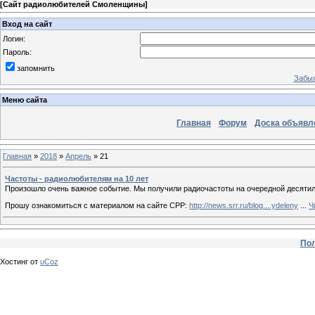
[
Сайт радиолюбителей Смоленщины
]
Вход на сайт
Логин:
Пароль:
запомнить
Забыл
Меню сайта
Главная
Форум
Доска объявл
Главная
»
2018
»
Апрель
»
21
Частоты - радиолюбителям на 10 лет
Произошло очень важное событие. Мы получили радиочастоты на очередной десятил
Прошу ознакомиться с материалом на сайте СРР:
http://news.srr.ru/blog....ydeleny
...
Ч
Пол
Хостинг от
uCoz