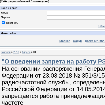
[
Сайт радиолюбителей Смоленщины
]
Вход на сайт
Логин:
Пароль:
запомнить
Забыл
Меню сайта
Главная
Форум
Доска объявл
Главная
»
2018
»
Апрель
»
01
"О введении запрета на работу Р
На основании распоряжения Генера
Федерации от 23.03.2018 № 351/3/15
радиочастотной службы, определен
Российской Федерации от 14.05.201
запрещается работа принадлежащих
частоте: