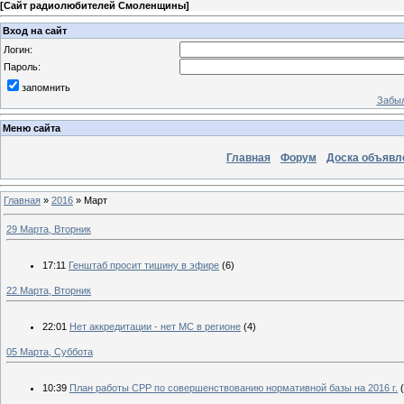
[
Сайт радиолюбителей Смоленщины
]
Вход на сайт
Логин:
Пароль:
запомнить
Забыл
Меню сайта
Главная
Форум
Доска объявл
Главная
»
2016
»
Март
29 Марта, Вторник
17:11
Генштаб просит тишину в эфире
(6)
22 Марта, Вторник
22:01
Нет аккредитации - нет МС в регионе
(4)
05 Марта, Суббота
10:39
План работы СРР по совершенствованию нормативной базы на 2016 г.