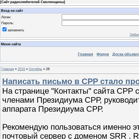
[
Сайт радиолюбителей Смоленщины
]
Вход на сайт
Логин:
Пароль:
запомнить
Забыл
Меню сайта
Главная
Форум
Доска объявл
Главная
»
2015
»
Октябрь
»
28
Написать письмо в СРР стало пр
На странице "Контакты" сайта СРР 
членами Президиума СРР, руководи
аппарата Президиума СРР.
Рекомендую пользоваться именно эт
почтовый сервер с доменом SRR . R