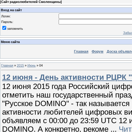
[
Сайт радиолюбителей Смоленщины
]
Вход на сайт
Логин:
Пароль:
запомнить
Забыл
Меню сайта
Главная
Форум
Доска объявл
Главная
»
2015
»
Июнь
»
04
12 июня - День активности РЦРК 
12 июня 2015 года Российский циф
отметить наш государственный праз
"Русское DOMINO" - так называется
активности любителей цифровых в
объявляем с 00:00 до 23:59 UTC 12 
DOMINO. А конкретно, рекоме
...
Чит