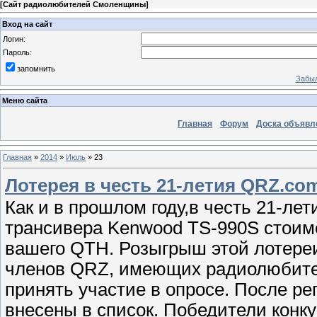
[
Сайт радиолюбителей Смоленщины
]
Вход на сайт
Логин:
Пароль:
запомнить
Забыл
Меню сайта
Главная
Форум
Доска объявл
Главная
»
2014
»
Июль
»
23
Лотерея в честь 21-летия QRZ.со
Как и в прошлом году,в честь 21-ле
трансивера Kenwood TS-990S стоимо
вашего QTH. Розыгрыш этой лотереи
членов QRZ, имеющих радиолюбите
принять участие в опросе. После ре
внесены в список. Победители конк