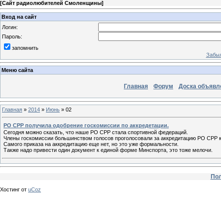
[
Сайт радиолюбителей Смоленщины
]
Вход на сайт
Логин:
Пароль:
запомнить
Забыл
Меню сайта
Главная
Форум
Доска объявл
Главная
»
2014
»
Июнь
»
02
РО СРР получила одобрение госкомиссии по аккредетации.
Сегодня можно сказать, что наше РО СРР стала спортивной федераций.
Члены госкомиссии большинством голосов проголосовали за аккредитацию РО СРР к
Самого приказа на аккредитацию еще нет, но это уже формальности.
Также надо привести один документ к единой форме Минспорта, это тоже мелочи.
Пол
Хостинг от
uCoz