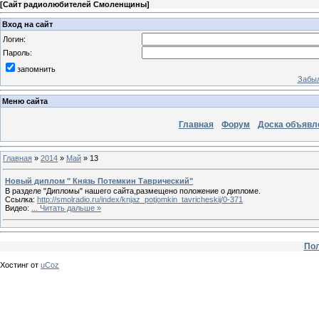
[
Сайт радиолюбителей Смоленщины
]
Вход на сайт
Логин:
Пароль:
запомнить
Забыл
Меню сайта
Главная
Форум
Доска объявл
Главная
»
2014
»
Май
»
13
Новый диплом " Князь Потемкин Таврический"
В разделе "Дипломы" нашего сайта,размещено положение о дипломе.
Ссылка:
http://smolradio.ru/index/knjaz_potjomkin_tavricheskij/0-371
Видео:
...
Читать дальше »
Пол
Хостинг от
uCoz