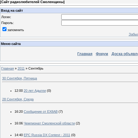
[
Сайт радиолюбителей Смоленщины
]
Вход на сайт
Логин:
Пароль:
запомнить
Забыл
Меню сайта
Главная
Форум
Доска объявл
Главная
»
2011
»
Сентябрь
30 Сентября, Пятница
12:00
20 лет Адыгеи
(0)
28 Сентября, Среда
16:20
Сообщение от EX8AB
(7)
16:06
Чемпионат Смоленской области
(2)
14:40
EPC Russia DX Contest - 2011
(0)