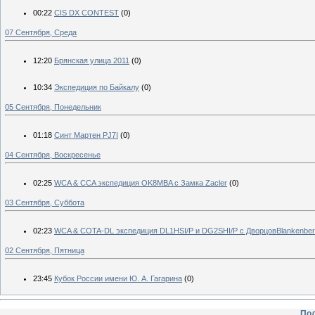
00:22
CIS DX CONTEST
(0)
07 Сентября, Среда
12:20
Брянская улица 2011
(0)
10:34
Экспедиция по Байкалу
(0)
05 Сентября, Понедельник
01:18
Синт Мартен PJ7I
(0)
04 Сентября, Воскресенье
02:25
WCA & CCA экспедиция OK8MBA с Замка Zacler
(0)
03 Сентября, Суббота
02:23
WCA & COTA-DL экспедиция DL1HSI/P и DG2SHI/P с ДворцовBlankenbe
02 Сентября, Пятница
23:45
Кубок России имени Ю. А. Гагарина
(0)
Пол