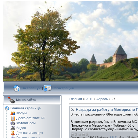
На главную
|
Регистрация
Главная
»
2011
»
Апрель
»
27
Меню сайта
Главная страница
Награда за работу в Мемориале 
Форум
В честь празднования 66-й годовщины по
.
Доска объявлений
Вяземским радиоклубом и Вяземским МО С
Фотоальбом
Положения о Мемориа­ле «Победа - 66».
Видео
Награда, с соответствующей надписью б
Для начинающих
Гостевая книга
Просмотров:
2305
|
Добавил:
R3LZ
|
Дата:
27 Апр 