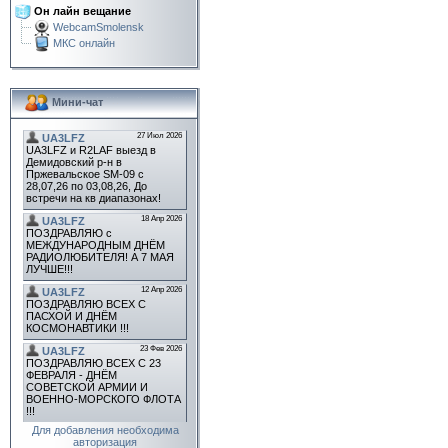
Он лайн вещание
WebcamSmolensk
МКС онлайн
Мини-чат
Для добавления необходима
авторизация