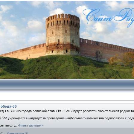
Победа-66
беды в ВОВ из города воинской славы ВЯЗЬМЫ бу­дет работать любительская радио
РР учреждается награда* за проведение наи­большего количества радиосвязей с ради
удет высл
...
Читать дальше »
2011
|
Комментарии (1)