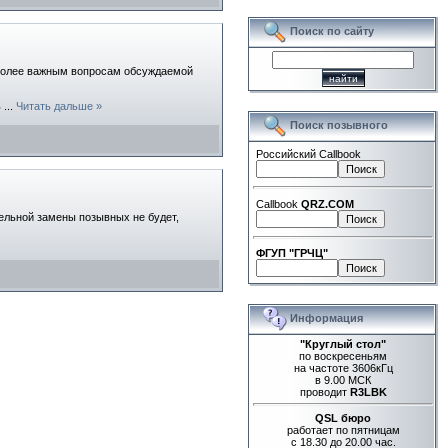
Поиск по сайту
иболее важным вопросам обсуждаемой
ь
...
Читать дальше »
Поиск позывного
Российский Callbook
Callbook
QRZ.COM
ельной замены позывных не будет,
ФГУП "ГРЧЦ"
Информация
"Круглый стол"
по воскресеньям
на частоте 3606кГц
в 9.00 МСК
проводит
R3LBK
QSL бюро
работает по пятницам
с 18.30 до 20.00 час.