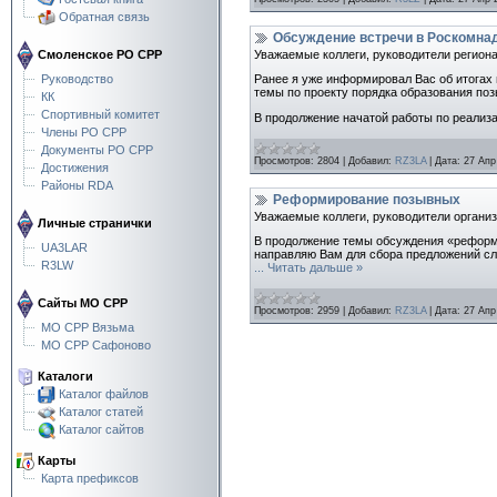
Обратная связь
Обсуждение встречи в Роскомна
Уважаемые коллеги, руководители регион
Смоленское РО СРР
Руководство
Ранее я уже информировал Вас об итогах
темы по проекту порядка образования по
КК
Спортивный комитет
В продолжение начатой работы по реализ
Члены РО СРР
Документы РО СРР
Просмотров:
2804
|
Добавил:
RZ3LA
|
Дата:
27 Апр
Достижения
Районы RDA
Реформирование позывных
Уважаемые коллеги, руководители органи
Личные странички
В продолжение темы обсуждения «реформы
UA3LAR
направляю Вам для сбора предложений с
R3LW
...
Читать дальше »
Сайты МО СРР
Просмотров:
2959
|
Добавил:
RZ3LA
|
Дата:
27 Апр
МО СРР Вязьма
МО СРР Сафоново
Каталоги
Каталог файлов
Каталог статей
Каталог сайтов
Карты
Карта префиксов