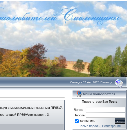
Сегодня 07 Авг 2026 Пятница
Меню пользователя
Приветствую Вас
Гость
станция с мемориальным позывным RP66VA
Логин:
останцией RP66VA согласно п. 3,
Пароль:
запомнить
Забыл пароль
|
Регистрация