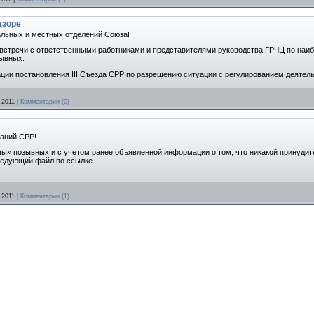
дзоре
альных и местных отделений Союза!
 встречи с ответственными работниками и представителями руководства ГРЧЦ по на
зывных.
ации постановления III Съезда СРР по разрешению ситуации с регулированием деятел
 2011
|
Комментарии (0)
заций СРР!
» позывных и с учетом ранее объявленной информации о том, что никакой принудит
ледующий файл по ссылке
 2011
|
Комментарии (1)