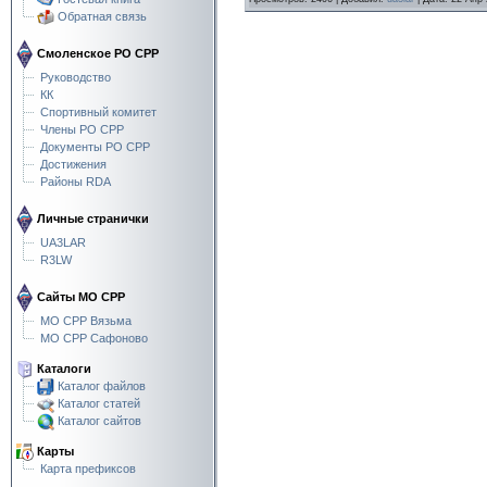
Обратная связь
Смоленское РО СРР
Руководство
КК
Спортивный комитет
Члены РО СРР
Документы РО СРР
Достижения
Районы RDA
Личные странички
UA3LAR
R3LW
Сайты МО СРР
МО СРР Вязьма
МО СРР Сафоново
Каталоги
Каталог файлов
Каталог статей
Каталог сайтов
Карты
Карта префиксов