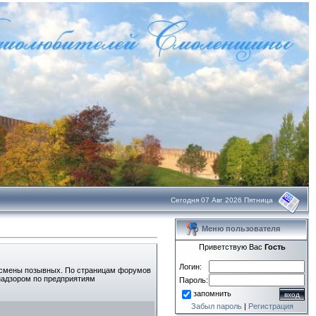
Сегодня 07 Авг 2026 Пятница
Меню пользователя
Приветствую Вас
Гость
Логин:
 смены позывных. По страницам форумов
надзором по предприятиям
Пароль:
запомнить
Забыл пароль
|
Регистрация