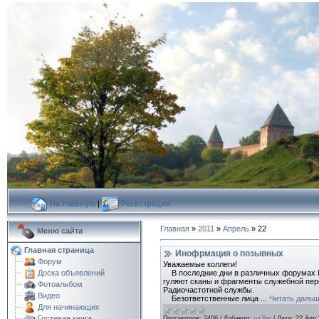
На главную
|
Регистрация
Главная
»
2011
»
Апрель
»
22
Меню сайта
Главная страница
Инофрмация о позывных
Форум
Уважаемые коллеги!
В последние дни в различных форумах И
Доска объявлений
гуляют сканы и фрагменты служебной пер
Фотоальбом
Радиочастотной службы.
Видео
Безответственные лица
...
Читать дальш
Для начинающих
Гостевая книга
Просмотров:
2406
|
Добавил:
ua3lar
|
Дата:
22 Апр 