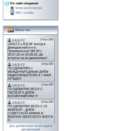
Он лайн вещание
WebcamSmolensk
МКС онлайн
Мини-чат
Для добавления необходима
авторизация