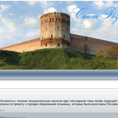
нтернета с полным эмоциональным накалом идет обсуждение темы якобы грядущей
еписки по проекту о порядке образования позывных, которые были разосланы Роском
е »
2011
|
Комментарии (4)