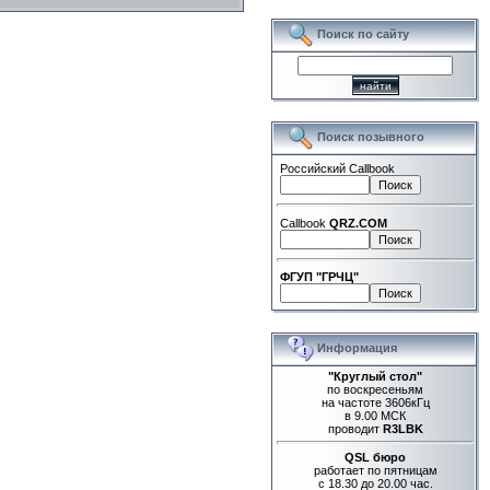
Поиск по сайту
Поиск позывного
Российский Callbook
Callbook
QRZ.COM
ФГУП "ГРЧЦ"
Информация
"Круглый стол"
по воскресеньям
на частоте 3606кГц
в 9.00 МСК
проводит
R3LBK
QSL бюро
работает по пятницам
с 18.30 до 20.00 час.