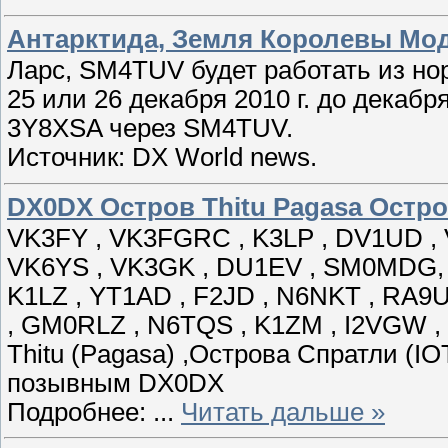
Антарктида, Земля Королевы Мод
Ларс, SM4TUV будет работать из но
25 или 26 декабря 2010 г. до декаб
3Y8XSA через SM4TUV.
Источник: DX World news.
DX0DX Остров Thitu Pagasa Остро
VK3FY , VK3FGRC , K3LP , DV1UD ,
VK6YS , VK3GK , DU1EV , SM0MDG, 
K1LZ , YT1AD , F2JD , N6NKT , RA
, GM0RLZ , N6TQS , K1ZM , I2VGW ,
Thitu (Pagasa) ,Острова Спратли (IO
позывным DX0DX
Подробнее:
...
Читать дальше »