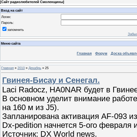
[
Сайт радиолюбителей Смоленщины
]
Вход на сайт
Логин:
Пароль:
запомнить
Забыл
Меню сайта
Главная
Форум
Доска объявл
Главная
»
2010
»
Декабрь
»
25
Гвинея-Бисау и Сенегал.
Laci Radocz, HA0NAR будет в Гвине
В основном уделит внимание работе
на 160 м из J5).
Запланирована активация AF-093 из 
Dx-pedition начнется 5-ого февраля 
Источник: DX World news.