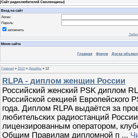
[
Сайт радиолюбителей Смоленщины
]
Вход на сайт
Логин:
Пароль:
запомнить
Забыл
Меню сайта
Главная
Форум
Доска объявл
Главная
»
2010
»
Декабрь
»
12
RLPA - диплом женщин России
Российский женский PSK диплом RLP
Российской секцией Европейского P
года. Диплом RLPA выдаётся за пр
любительских радиостанций Росси
лицензированным оператором, клу
Общим Правилам дипломной п
...
Ч