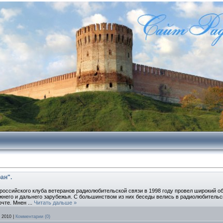
ан".
ссийского клуба ветеранов радиолюбительской связи в 1998 году провел широкий о
ижнего и дальнего зарубежья. С большинством из них беседы велись в радиолюбитель
очте. Мнен
...
Читать дальше »
 2010
|
Комментарии (0)