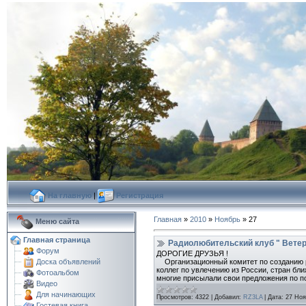
На главную
|
Регистрация
Главная
»
2010
»
Ноябрь
»
27
Меню сайта
Главная страница
Радиолюбительский клуб " Ветер
Форум
ДОРОГИЕ ДРУЗЬЯ !
Организационный комитет по созданию ро
Доска объявлений
коллег по увлечению из России, стран бл
Фотоальбом
многие присылали свои предложения по п
Видео
Для начинающих
Просмотров:
4322
|
Добавил:
RZ3LA
|
Дата:
27 Ноя
Гостевая книга