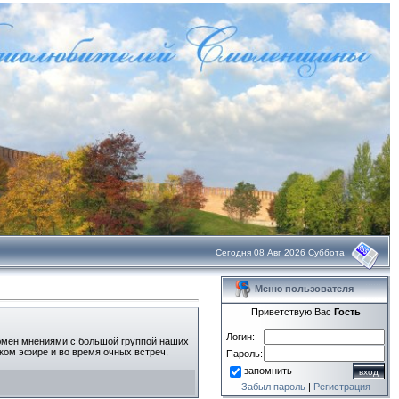
Сегодня 08 Авг 2026 Суббота
Меню пользователя
Приветствую Вас
Гость
Логин:
бмен мнениями с большой группой наших
ском эфире и во время очных встреч,
Пароль:
запомнить
Забыл пароль
|
Регистрация