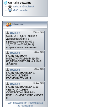
Он лайн вещание
WebcamSmolensk
МКС онлайн
Мини-чат
Для добавления необходима
авторизация