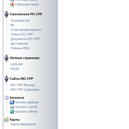
Обратная связь
Смоленское РО СРР
Руководство
КК
Спортивный комитет
Члены РО СРР
Документы РО СРР
Достижения
Районы RDA
Личные странички
UA3LAR
R3LW
Сайты МО СРР
МО СРР Вязьма
МО СРР Сафоново
Каталоги
Каталог файлов
Каталог статей
Каталог сайтов
Карты
Карта префиксов