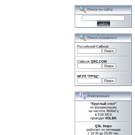
Поиск по сайту
Поиск позывного
Российский Callbook
Callbook
QRZ.COM
ФГУП "ГРЧЦ"
Информация
"Круглый стол"
по воскресеньям
на частоте 3606кГц
в 9.00 МСК
проводит
R3LBK
QSL бюро
работает по пятницам
с 18.30 до 20.00 час.