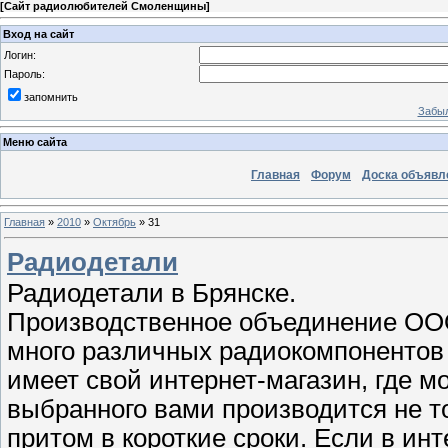
[
Сайт радиолюбителей Смоленщины
]
Вход на сайт
Логин:
Пароль:
запомнить
Забыл
Меню сайта
Главная
Форум
Доска объявл
Главная
»
2010
»
Октябрь
»
31
Радиодетали
Радиодетали в Брянске.
Производственное объединение ООО 
много различных радиокомпонентов 
имеет свой интернет-магазин, где м
выбранного вами производится не тол
притом в короткие сроки. Если в ин