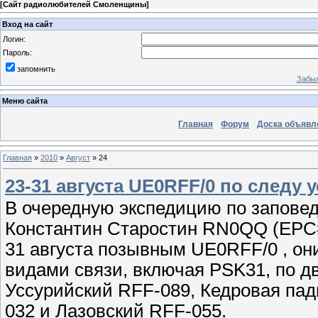
[
Сайт радиолюбителей Смоленщины
]
Вход на сайт
Логин:
Пароль:
запомнить
Забыл
Меню сайта
Главная
Форум
Доска объявл
Главная
»
2010
»
Август
»
24
23-31 августа UE0RFF/0 по следу 
В очередную экспедицию по запове
Константин Старостин RN0QQ (EPC#
31 августа позывным UE0RFF/0 , о
видами связи, включая PSK31, по дв
Уссурийский RFF-089, Кедровая па
032 и Лазовский RFF-055.