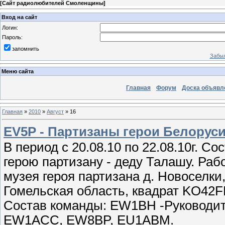
[
Сайт радиолюбителей Смоленщины
]
Вход на сайт
Логин:
Пароль:
запомнить
Забыл
Меню сайта
Главная
Форум
Доска объявл
Главная
»
2010
»
Август
»
16
EV5P - Партизаны герои Белорус
В период с 20.08.10 по 22.08.10г. 
герою партизану - деду Талашу. Ра
музея героя партизана д. Новоселки
Гомельская область, квадрат KO42F
Состав команды: EW1BH -Руководи
EW1ACC, EW8BP, EU1ABM.