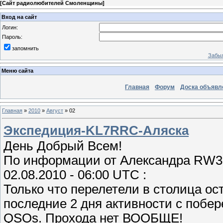
[
Сайт радиолюбителей Смоленщины
]
Вход на сайт
Логин:
Пароль:
запомнить
Забыл
Меню сайта
Главная
Форум
Доска объявл
Главная
»
2010
»
Август
»
02
Экспедиция-KL7RRC-Аляска
День Добрый Всем!
По информации от Александра RW3
02.08.2010 - 06:00 UTC :
Только что перелетели в столица ос
последние 2 дня активности с побер
QSOs. Прохода нет ВООБЩЕ!