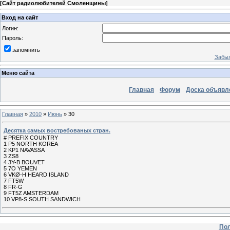
[
Сайт радиолюбителей Смоленщины
]
Вход на сайт
Логин:
Пароль:
запомнить
Забыл
Меню сайта
Главная
Форум
Доска объявл
Главная
»
2010
»
Июнь
»
30
Десятка самых востребованых стран.
# PREFIX COUNTRY
1 P5 NORTH KOREA
2 KP1 NAVASSA
3 ZS8
4 3Y-B BOUVET
5 7O YEMEN
6 VKØ-H HEARD ISLAND
7 FT5W
8 FR-G
9 FT5Z AMSTERDAM
10 VP8-S SOUTH SANDWICH
Пол