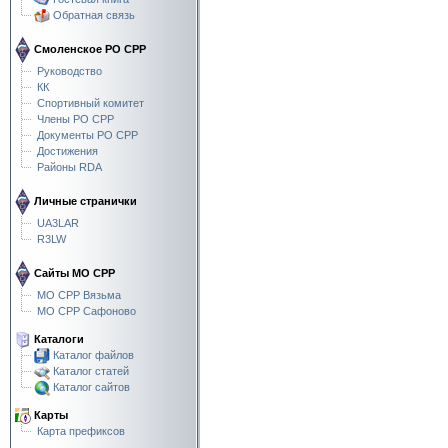
Обратная связь
Смоленское РО СРР
Руководство
КК
Спортивный комитет
Члены РО СРР
Документы РО СРР
Достижения
Районы RDA
Личные странички
UA3LAR
R3LW
Сайты МО СРР
МО СРР Вязьма
МО СРР Сафоново
Каталоги
Каталог файлов
Каталог статей
Каталог сайтов
Карты
Карта префиксов