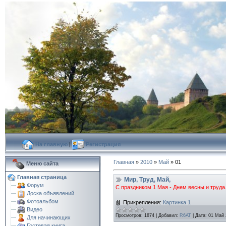
На главную
|
Регистрация
Главная
»
2010
»
Май
»
01
Меню сайта
Главная страница
Мир, Труд, Май,
Форум
C праздником 1 Мая - Днем весны и труда.
Доска объявлений
Фотоальбом
Прикрепления:
Картинка 1
Видео
Просмотров:
1874
|
Добавил:
R6AT
|
Дата:
01 Май 
Для начинающих
Гостевая книга