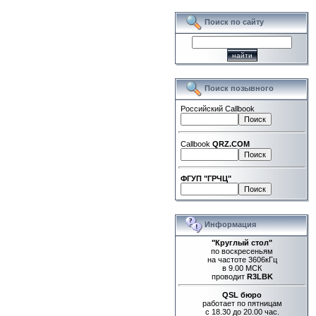
Поиск по сайту
Поиск позывного
Российский Callbook
Callbook
QRZ.COM
ФГУП "ГРЧЦ"
Информация
"Круглый стол"
по воскресеньям
на частоте 3606кГц
в 9.00 МСК
проводит
R3LBK
QSL бюро
работает по пятницам
с 18.30 до 20.00 час.