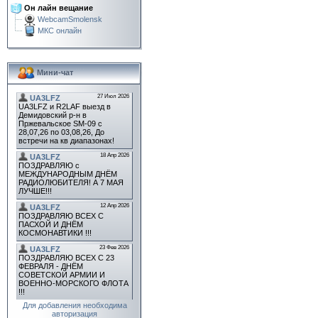
Он лайн вещание
WebcamSmolensk
МКС онлайн
Мини-чат
Для добавления необходима
авторизация