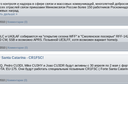
го контроля и надзора в сфере связи и массовых коммуникаций, многолетний добросо
всех отраслей связи приказами Минкомсвязи России более 150 работников Роскомнад
евых наград.
ть дальше »
2010
|
Комментарии (0)
LC и UA3LAF собираются на "открытие сезона WFF" в "Смоленское поозерье" RFF-142.
 10 CW, SSB и возможно APRS. Позывной UE3LFF, хотя возможен вариант home/p.
 2010
|
Комментарии (0)
Santa Catarina - CR1FSC!
, Pedro CU3DI, Mike CU3HY и Joao CU3DR будут активны с 30 апреля по 2 мая с форт
 IOTA: EU-175. Они будут работать специальным позывным CR1FSC ( Forte Santa Catari
2010
|
Комментарии (0)