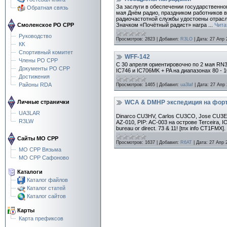
За заслуги в обеспечении государственно
Обратная связь
мая Днём радио, праздником работников 
радиочастотной службы удостоены отрасл
Значком «Почётный радист» награ
...
Чита
Смоленское РО СРР
Руководство
Просмотров:
2823
|
Добавил:
R3LO
|
Дата:
27 Апр 
КК
Спортивный комитет
WFF-142
Члены РО СРР
С 30 апреля ориентировочно по 2 мая RN3
Документы РО СРР
IC746 и IC706MK + PA на диапазонах 80 -
Достижения
Районы RDA
Просмотров:
1465
|
Добавил:
ua3laf
|
Дата:
27 Апр
WCA & DMHP экспедиция на форт 
Личные странички
UA3LAR
Dinarco CU3HV, Carlos CU3CO, Jose CU3EQ
R3LW
AZ-010, PIP: AC-003 на острове Terceira,
bureau or direct. 73 & 11! [tnx info CT1FMX].
Сайты МО СРР
Просмотров:
1637
|
Добавил:
R6AT
|
Дата:
27 Апр 
МО СРР Вязьма
МО СРР Сафоново
Каталоги
Каталог файлов
Каталог статей
Каталог сайтов
Карты
Карта префиксов