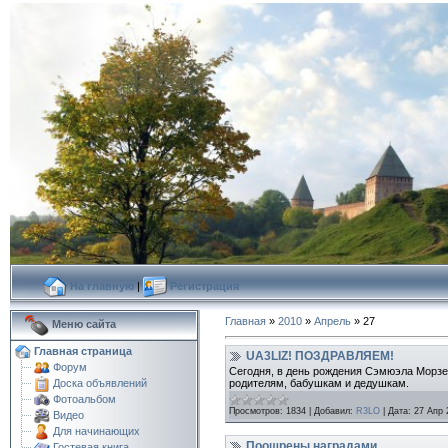
На главную
|
Регистрация
Главная
»
2010
»
Апрель
»
27
Меню сайта
Главная страница
UA3LIZ! ПОЗДРАВЛЯЕМ!
Форум
Сегодня, в день рождения Сэмюэла Морзе 
родителям, бабушкам и дедушкам.
Доска объявлений
Фотоальбом
Просмотров:
1834
|
Добавил:
R3LO
|
Дата:
27 Апр 
Видео
Для начинающих
Поощрены наградами
Гостевая книга