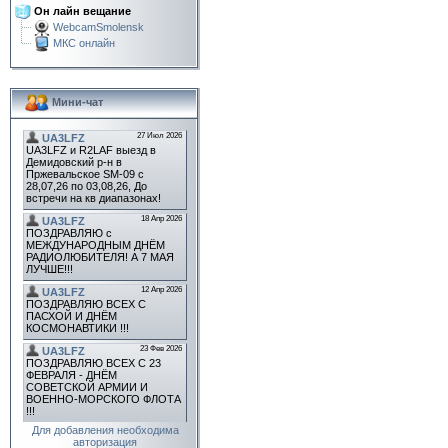
Он лайн вещание
WebcamSmolensk
МКС онлайн
Мини-чат
Для добавления необходима
авторизация