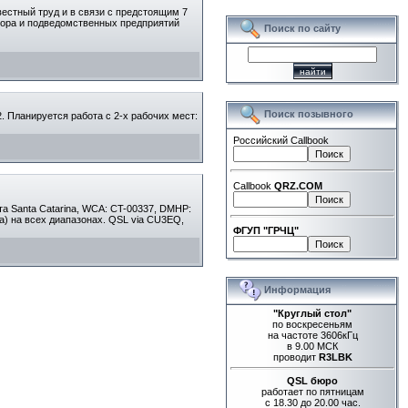
вестный труд и в связи с предстоящим 7
зора и подведомственных предприятий
Поиск по сайту
Поиск позывного
 Планируется работа с 2-х рабочих мест:
Российский Callbook
Callbook
QRZ.COM
а Santa Catarina, WCA: CT-00337, DMHP:
na) на всех диапазонах. QSL via CU3EQ,
ФГУП "ГРЧЦ"
Информация
"Круглый стол"
по воскресеньям
на частоте 3606кГц
в 9.00 МСК
проводит
R3LBK
QSL бюро
работает по пятницам
с 18.30 до 20.00 час.