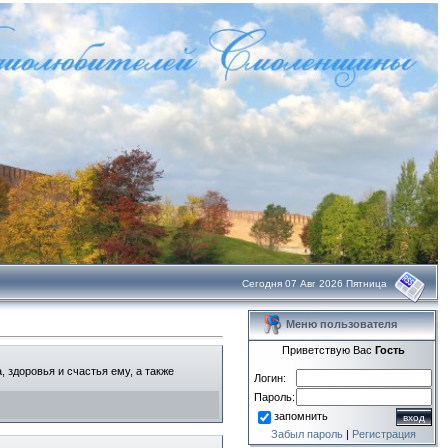
Сегодня 07 Авг 2026 Пятница
Меню пользователя
Приветствую Вас
Гость
 здоровья и счастья ему, а также
Логин:
Пароль:
запомнить
Забыл пароль
|
Регистрация