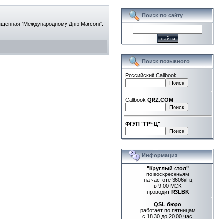
Поиск по сайту
свящённая "Международному Дню Marconi".
Поиск позывного
Российский Callbook
Callbook
QRZ.COM
ФГУП "ГРЧЦ"
Информация
"Круглый стол"
по воскресеньям
на частоте 3606кГц
в 9.00 МСК
проводит
R3LBK
QSL бюро
работает по пятницам
с 18.30 до 20.00 час.