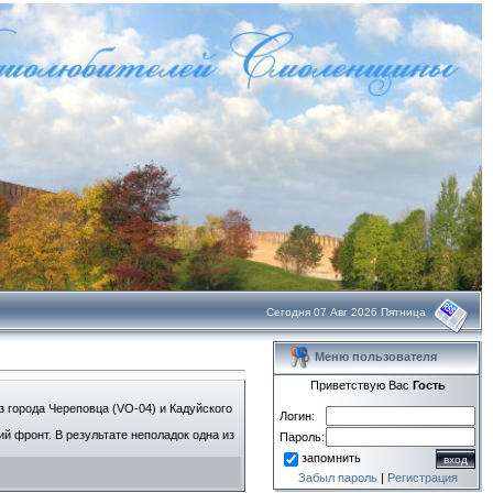
Сегодня 07 Авг 2026 Пятница
Меню пользователя
Приветствую Вас
Гость
 города Череповца (VO-04) и Кадуйского
Логин:
й фронт. В результате неполадок одна из
Пароль:
запомнить
Забыл пароль
|
Регистрация