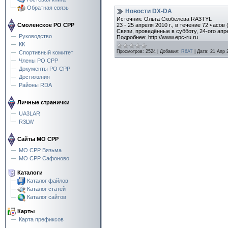
Обратная связь
Новости DX-DA
Источник: Ольга Скобелева RA3TYL
23 - 25 апреля 2010 г., в течение 72 ча
Смоленское РО СРР
Связи, проведённые в субботу, 24-ого ап
Руководство
Подробнее: http://www.epc-ru.ru
КК
Просмотров:
2524
|
Добавил:
R6AT
|
Дата:
21 Апр 
Спортивный комитет
Члены РО СРР
Документы РО СРР
Достижения
Районы RDA
Личные странички
UA3LAR
R3LW
Сайты МО СРР
МО СРР Вязьма
МО СРР Сафоново
Каталоги
Каталог файлов
Каталог статей
Каталог сайтов
Карты
Карта префиксов