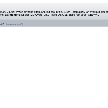
сов (0000-2400z) будет активна специальная станция OE10M - официальная станция, по
реля, действительны для IMD Award. QSL через OE QSL-Бюро или direct OE1WHC.
2010
|
Комментарии (0)