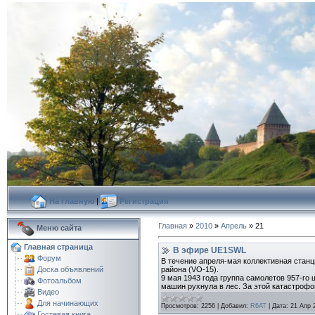
На главную
|
Регистрация
Главная
»
2010
»
Апрель
»
21
Меню сайта
Главная страница
В эфире UE1SWL
Форум
В течение апреля-мая коллективная стан
района (VO-15).
Доска объявлений
9 мая 1943 года группа самолетов 957-го
Фотоальбом
машин рухнула в лес. За этой катастроф
Видео
Для начинающих
Просмотров:
2256
|
Добавил:
R6AT
|
Дата:
21 Апр 
Гостевая книга