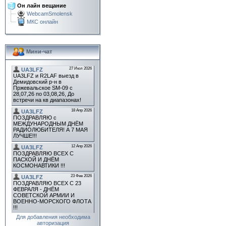
Он лайн вещание
WebcamSmolensk
МКС онлайн
Мини-чат
Для добавления необходима
авторизация