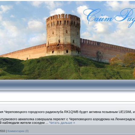
ция Череповецкого городского радиоклуба RK1QWB будет активна позывным UE1SWL из
 штурмового авиаполка совершала перелет с Череповецкого аэродрома на Ленинградски
ой наблюдали жители соседни
...
Читать дальше »
2010
|
Комментарии (0)