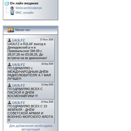
Он лайн вещание
WebcamSmolensk
МКС онлайн
Мини-чат
Для добавления необходима
авторизация