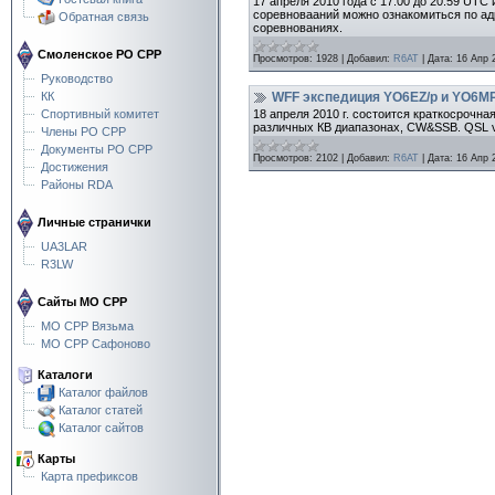
17 апреля 2010 года с 17.00 до 20.59 UTC
соревновааний можно ознакомиться по ад
Обратная связь
соревнованиях.
Смоленское РО СРР
Просмотров:
1928
|
Добавил:
R6AT
|
Дата:
16 Апр 
Руководство
WFF экспедиция YO6EZ/p и YO6MP/
КК
18 апреля 2010 г. состоится краткосрочна
Спортивный комитет
различных КВ диапазонах, CW&SSB. QSL vi
Члены РО СРР
Документы РО СРР
Просмотров:
2102
|
Добавил:
R6AT
|
Дата:
16 Апр 
Достижения
Районы RDA
Личные странички
UA3LAR
R3LW
Сайты МО СРР
МО СРР Вязьма
МО СРР Сафоново
Каталоги
Каталог файлов
Каталог статей
Каталог сайтов
Карты
Карта префиксов