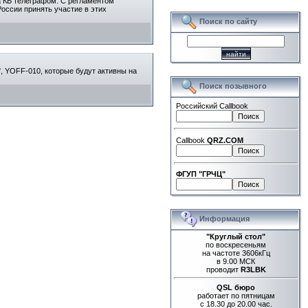
на КВ телеграфом. С регламентом
оссии принять участие в этих
Поиск по сайту
", YOFF-010, которые будут активны на
Поиск позывного
Российский Callbook
Callbook
QRZ.COM
ФГУП "ГРЧЦ"
Информация
"Круглый стол"
по воскресеньям
на частоте 3606кГц
в 9.00 МСК
проводит
R3LBK
QSL бюро
работает по пятницам
с 18.30 до 20.00 час.