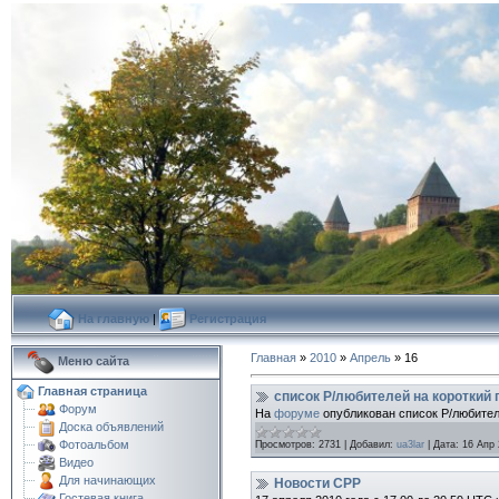
На главную
|
Регистрация
Главная
»
2010
»
Апрель
»
16
Меню сайта
Главная страница
cписок Р/любителей на короткий 
Форум
На
форуме
опубликован список Р/любите
Доска объявлений
Фотоальбом
Просмотров:
2731
|
Добавил:
ua3lar
|
Дата:
16 Апр
Видео
Для начинающих
Новости СРР
Гостевая книга