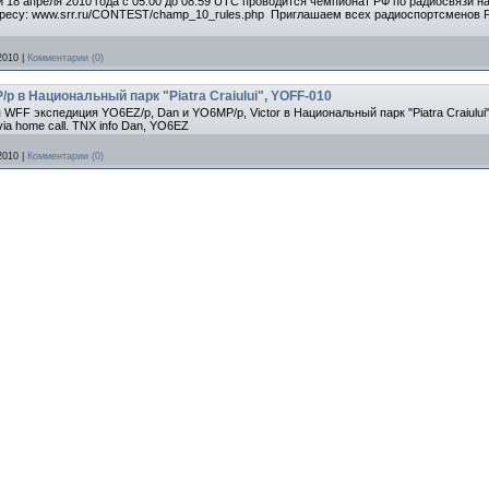
 и 18 апреля 2010 года с 05.00 до 08.59 UTC проводится чемпионат РФ по радиосвязи 
ресу: www.srr.ru/CONTEST/champ_10_rules.php Приглашаем всех радиоспортсменов Р
2010
|
Комментарии (0)
p в Национальный парк "Piatra Craiului", YOFF-010
я WFF экспедиция YO6EZ/p, Dan и YO6MP/p, Victor в Национальный парк "Piatra Craiului
a home call. TNX info Dan, YO6EZ
2010
|
Комментарии (0)