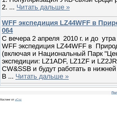
2.
...
Читать дальше »
WFF экспедиция LZ44WFF в Приро
064
С вечера 2 апреля 2010 г. и до утра
WFF экспедиция LZ44WFF в Природн
(включая и Национальный Парк "Це
экспедиции: LZ1ADF, LZ1ZF и LZ2JR
CW&SSB и будут работать в нижней 
В
...
Читать дальше »
Пол
Хостинг от
uCoz