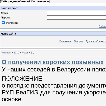
[
Сайт радиолюбителей Смоленщины
]
Вход на сайт
Логин:
Пароль:
запомнить
Забыл
Меню сайта
Главная
Форум
Доска объявл
Главная
»
2010
»
Март
»
31
О получении коротких позывных
У наших соседей в Белоруссии поло
ПОЛОЖЕНИЕ
о порядке предоставления документ
РУП БелГИЭ для получения укорочен
основе.