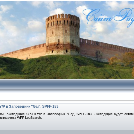
P в Заповедник "Gaj", SPFF-183
 ONE экспедиция
SP9HTY/P
в Заповедник "Gaj",
SPFF-183
. Экспедиция будет актив
автозачета WFF LogSearch.