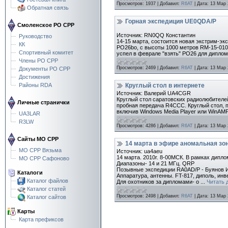
Просмотров:
1937
|
Добавил:
R6AT
|
Дата:
13 Мар 
Обратная связь
Горная экспедиция UE0QDA/P
Смоленское РО СРР
Источник: RN0QQ Константин
Руководство
14-15 марта, состоится новая экстрим-э
КК
PO26bo, c высоты 1000 метров RM-15-010(n
Спортивный комитет
успел в феврале "взять" PO26 для дипл
Члены РО СРР
Просмотров:
2469
|
Добавил:
R6AT
|
Дата:
13 Мар 
Документы РО СРР
Достижения
Круглый стол в интернете
Районы RDA
Источник: Валерий UA4CGR
Круглый стол саратовских радиолюбителей
Личные странички
пробная передача R4CCC. Круглый стол, п
включив Windows Media Player или WinAMP
UA3LAR
R3LW
Просмотров:
4286
|
Добавил:
R6AT
|
Дата:
13 Мар 
Сайты МО СРР
14 марта в эфире аномальная зон
МО СРР Вязьма
Источник: ua4aeu
14 марта. 2010г. 8-00МСК. В рамках дипл
МО СРР Сафоново
Диапазоны- 14 и 21 МГц. QRP
Позывные экспедиции RA0AD/P - Буянов И
Каталоги
Аппаратура, антенны. FT-817, диполь, инв
Каталог файлов
Для охотников за дипломами- о
...
Читать 
Каталог статей
Просмотров:
2498
|
Добавил:
R6AT
|
Дата:
13 Мар 
Каталог сайтов
Карты
Карта префиксов