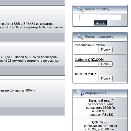
Поиск по сайту
ы работы SSB и BPSK31 из локатора
FT857 + GP + генератор 1кВт. Тем, кто не
Поиск позывного
Российский Callbook
а с 9 до 10 часов МСК была проведена
Callbook
QRZ.COM
ьно 15 секунд) в интернете по ссылке
ФГУП "ГРЧЦ"
Каштак 14 марта.(R0A4)
Информация
"Круглый стол"
по воскресеньям
на частоте 3606кГц
в 9.00 МСК
проводит
R3LBK
QSL бюро
работает по пятницам
с 18.30 до 20.00 час.