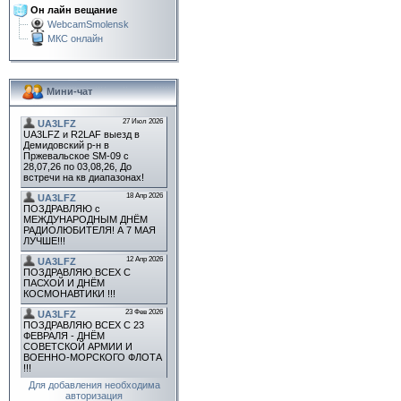
Он лайн вещание
WebcamSmolensk
МКС онлайн
Мини-чат
Для добавления необходима
авторизация