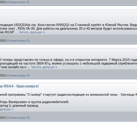
2010
|
Комментарии (0)
кспедиция UE0QDA/p /ор. Константин RN0QQ/ на Становой хребет в Южной Якутии. Вид
ew one) , RDA:YA-39. Для работы на диапазонах 20 и 40 метров будет использоваться 
омов RGSP
...
Читать дальше »
2010
|
Комментарии (0)
 теперь представлен не только в эфире, но и в открытом интернете. 7 Марта 2010 год
роходящий на частоте 3604 КГц. можно услышать с небольшой задержкой (приблизител
 или онлайн на н
...
Читать дальше »
2010
|
Комментарии (0)
а R0A4 - Красноярск!
омной программы "Сталкер" стартует радиоэкспедиция из аномальной зоны - Урочище 
горь Валерьевич и группа радиолюбителей.
ертед V, длинный провод.
дальше »
2010
|
Комментарии (0)