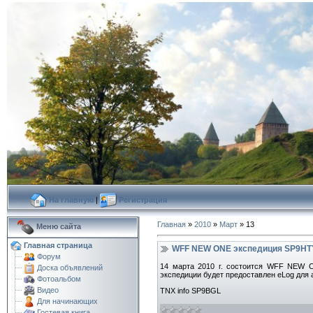
На главную
|
Регистрация
Главная
»
2010
»
Март
»
13
Меню сайта
Главная страница
WFF NEW ONE экспедиция SP9HTY/
Форум
14 марта 2010 г. состоится WFF NEW
Доска объявлений
экспедиции будет предоставлен eLog для 
Фотоальбом
Видео
TNX info SP9BGL
Для начинающих
Гостевая книга