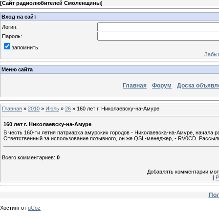
[
Сайт радиолюбителей Смоленщины
]
Вход на сайт
Логин:
Пароль:
запомнить
Забыл
Меню сайта
Главная
Форум
Доска объявл
Главная
»
2010
»
Июль
»
26
» 160 лет г. Николаевску-на-Амуре
160 лет г. Николаевску-на-Амуре
В честь 160-ти летия патриарха амурских городов - Николаевска-на-Амуре, начала 
Ответственный за использование позывного, он же QSL-менеджер, - RV0CD. Рассыл
Всего комментариев
:
0
Добавлять комментарии могу
[
Р
Пол
Хостинг от
uCoz