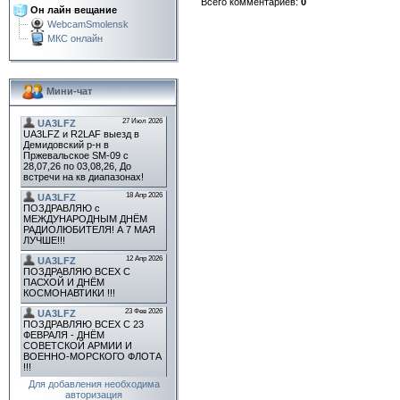
Всего комментариев
:
0
Он лайн вещание
WebcamSmolensk
МКС онлайн
Мини-чат
Для добавления необходима
авторизация