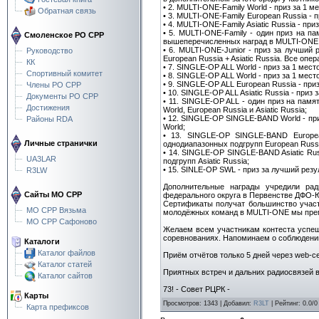
• 2. MULTI-ONE-Family World - приз за 1 
Обратная связь
• 3. MULTI-ONE-Family European Russia - 
• 4. MULTI-ONE-Family Asiatic Russia - пр
• 5. MULTI-ONE-Family - один приз на 
Смоленское РО СРР
вышеперечисленных наград в MULTI-ONE
• 6. MULTI-ONE-Junior - приз за лучший
Руководство
European Russia + Asiatic Russia. Все о
КК
• 7. SINGLE-OP ALL World - приз за 1 место
Спортивный комитет
• 8. SINGLE-OP ALL World - приз за 1 мест
• 9. SINGLE-OP ALL European Russia - приз
Члены РО СРР
• 10. SINGLE-OP ALL Asiatic Russia - приз 
Документы РО СРР
• 11. SINGLE-OP ALL - один приз на пам
Достижения
World, European Russia и Asiatic Russia;
• 12. SINGLE-OP SINGLE-BAND World - при
Районы RDA
World;
• 13. SINGLE-OP SINGLE-BAND Europea
Личные странички
однодиапазонных подгрупп European Russi
• 14. SINGLE-OP SINGLE-BAND Asiatic Rus
UA3LAR
подгрупп Asiatic Russia;
• 15. SINLE-OP SWL - приз за лучший резу
R3LW
Дополнительные награды учредили рад
Сайты МО СРР
федерального округа в Первенстве ДФО-
Сертификаты получат большинство участ
МО СРР Вязьма
молодёжных команд в MULTI-ONE мы пре
МО СРР Сафоново
Желаем всем участникам контеста успеш
соревнованиях. Напоминаем о соблюдении
Каталоги
Каталог файлов
Приём отчётов только 5 дней через web-се
Каталог статей
Приятных встреч и дальних радиосвязей в
Каталог сайтов
73! - Совет РЦРК -
Карты
Просмотров
:
1343
|
Добавил
:
R3LT
|
Рейтинг
:
0.0
/
0
Карта префиксов