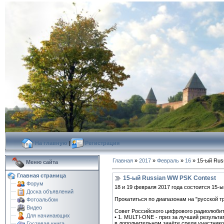
На главную
|
Регистрация
Главная
»
2017
»
Февраль
»
16
» 15-ый Rus
Меню сайта
Главная страница
15-ый Russian WW PSK Contest
Форум
18 и 19 февраля 2017 года состоится 15-
Доска объявлений
Прокатиться по диапазонам на "русской т
Фотоальбом
Видео
Совет Российского цифрового радиолюбит
Для начинающих
• 1. MULTI-ONE - приз за лучший результа
в дополнительном зачёте среди участник
Гостевая книга