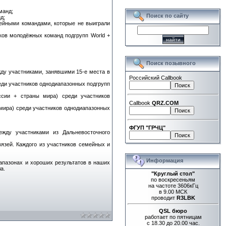
манд;
Поиск по сайту
д;
мейными командами, которые не выиграли
иков молодёжных команд подгрупп World +
Поиск позывного
жду участниками, занявшими 15-е места в
Российский Callbook
еди участников однодиапазонных подгрупп
ссии + страны мира) среди участников
Callbook
QRZ.COM
 мира) среди участников однодиапазонных
ФГУП "ГРЧЦ"
ежду участниками из Дальневосточного
язей. Каждого из участников семейных и
Информация
апазонах и хороших результатов в наших
а.
"Круглый стол"
по воскресеньям
на частоте 3606кГц
в 9.00 МСК
проводит
R3LBK
QSL бюро
работает по пятницам
с 18.30 до 20.00 час.