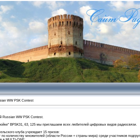
sian WW PSK Contest
ый Russian WW PSK Contest.
ройке" BPSK31, 63, 125 мы приглашаем всех любителей цифровых видов радиосвязи.
ельского клуба учреждает 15 призов:
т по количеству множителей (области России + страны мира) среди участников подгрупп 
ов в MULTI-ONE: