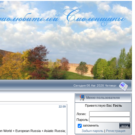
Сегодня 06 Авг 2026 Четверг
Меню пользователя
Приветствую Вас
Гость
22:09
Логин:
Пароль:
запомнить
World + European Russia + Asiatic Russia;
Забыл пароль
|
Регистрация