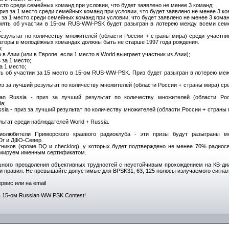
место среди семейных команд при условии, что будет заявлено не менее 3 команд;
приз за 1 место среди семейных команд при условии, что будет заявлено не менее 3 ко
из за 1 место среди семейных команд при условии, что будет заявлено не менее 3 коман
память об участии в 15-ом RUS-WW-PSK будет разыгран в лотерею между всеми се
.
 результат по количеству множителей (области России + страны мира) среди участн
ператоры в молодёжных командах должны быть не старше 1997 года рождения.
;
о в Азии (или в Европе, если 1 место в World выиграет участник из Азии);
 за 1 место;
за 1 место;
ять об участии за 15 место в 15-ом RUS-WW-PSK. Приз будет разыгран в лотерею ме
з за лучший результат по количеству множителей (области России + страны мира) ср
n Russia - приз за лучший результат по количеству множителей (области Ро
a;
sia - приз за лучший результат по количеству множителей (области России + страны
льтат среди наблюдателей World + Russia.
иолюбители Приморского краевого радиоклуба - эти призы будут разыграны м
Юг и ДФО-Север.
ников (кроме DQ и checklog), у которых будет подтверждено не менее 70% радиосв
мируем именным сертификатом.
ного преодоления объективных трудностей с неустойчивым прохождением на КВ-ди
 правил. Не превышайте допустимые для BPSK31, 63, 125 полосы излучаемого сигнал
рвис или на email
 15-ом Russian WW PSK Contest!