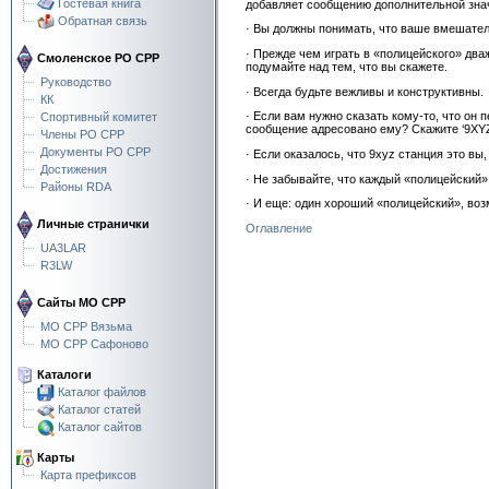
Гостевая книга
добавляет сообщению дополнительной знач
Обратная связь
· Вы должны понимать, что ваше вмешател
· Прежде чем играть в «полицейского» два
Смоленское РО СРР
подумайте над тем, что вы скажете.
Руководство
· Всегда будьте вежливы и конструктивны.
КК
· Если вам нужно сказать кому-то, что он
Спортивный комитет
сообщение адресовано ему? Скажите ‘9XYZ 
Члены РО СРР
Документы РО СРР
· Если оказалось, что 9xyz станция это в
Достижения
· Не забывайте, что каждый «полицейский»
Районы RDA
· И еще: один хороший «полицейский», возм
Личные странички
Оглавление
UA3LAR
R3LW
Сайты МО СРР
МО СРР Вязьма
МО СРР Сафоново
Каталоги
Каталог файлов
Каталог статей
Каталог сайтов
Карты
Карта префиксов