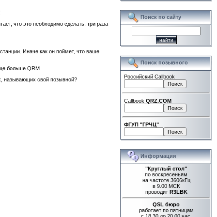
!
Поиск по сайту
ает, что это необходимо сделать, три раза
станции. Иначе как он поймет, что ваше
Поиск позывного
 еще больше QRM.
Российский Callbook
их, называющих свой позывной?
Callbook
QRZ.COM
ФГУП "ГРЧЦ"
Информация
"Круглый стол"
по воскресеньям
на частоте 3606кГц
в 9.00 МСК
проводит
R3LBK
QSL бюро
работает по пятницам
с 18.30 до 20.00 час.