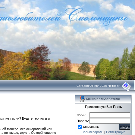
Сегодня 06 Авг 2026 Четверг
Меню пользователя
Приветствую Вас
Гость
Логин:
и, не так ли? Будьте терпимы и
Пароль:
запомнить
ьной манере, без оскорблений или
Забыл пароль
|
Регистрация
а не ‘выше, идиот’. Оскорбление не