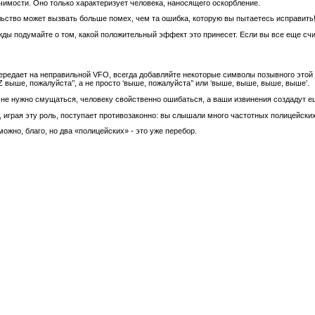
имости. Оно только характеризует человека, наносящего оскорбление.
ьство может вызвать больше помех, чем та ошибка, которую вы пытаетесь исправить
жды подумайте о том, какой положительный эффект это принесет. Если вы все еще счит
 передает на неправильной VFO, всегда добавляйте некоторые символы позывного этой 
выше, пожалуйста’’, а не просто ‘выше, пожалуйста’’ или ‘выше, выше, выше, выше’.
ы, не нужно смущаться, человеку свойственно ошибаться, а ваши извинения создадут
, играя эту роль, поступает противозаконно: вы слышали много частотных полицейск
ожно, благо, но два «полицейских» - это уже перебор.