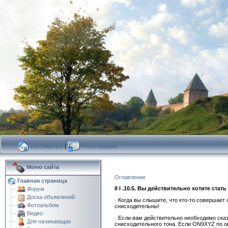
На главную
|
Регистрация
Меню сайта
Оглавление
Главная страница
II I .10.5. Вы действительно хотите ст
Форум
Доска объявлений
· Когда вы слышите, что кто-то совершает
Фотоальбом
снисходительны!
Видео
· Если вам действительно необходимо сказ
Для начинающих
снисходительного тона. Если ON9XYZ по ош