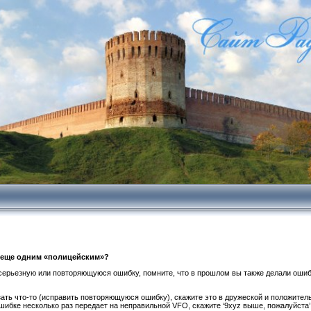
ать еще одним «полицейским»?
 серьезную или повторяющуюся ошибку, помните, что в прошлом вы также делали ошибк
ать что-то (исправить повторяющуюся ошибку), скажите это в дружеской и положител
ибке несколько раз передает на неправильной VFO, скажите ‘9xyz выше, пожалуйста’, 