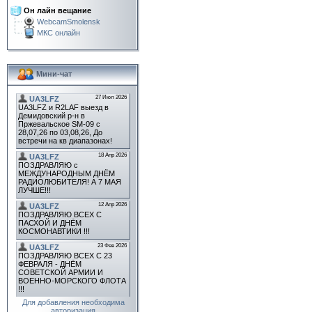
Он лайн вещание
WebcamSmolensk
МКС онлайн
Мини-чат
Для добавления необходима
авторизация