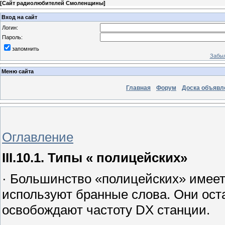
[
Сайт радиолюбителей Смоленщины
]
Вход на сайт
Логин:
Пароль:
запомнить
Забыл
Меню сайта
Главная
Форум
Доска объявл
Оглавление
III.10.1. Типы « полицейских»
· Большинство «полицейских» имее
используют бранные слова. Они ос
освобождают частоту DX станции.