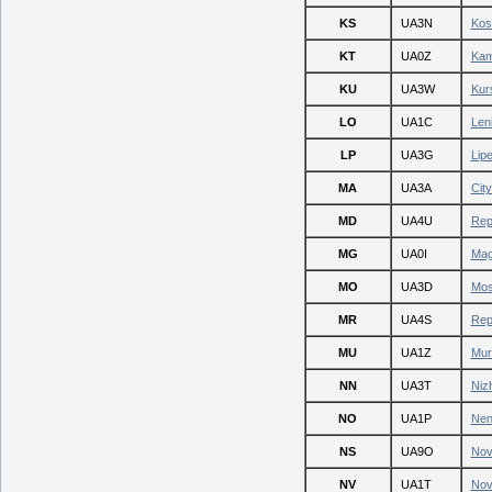
KS
UA3N
Kos
KT
UA0Z
Kam
KU
UA3W
Kur
LO
UA1C
Len
LP
UA3G
Lip
MA
UA3A
Cit
MD
UA4U
Rep
MG
UA0I
Mag
MO
UA3D
Mos
MR
UA4S
Repu
MU
UA1Z
Mur
NN
UA3T
Niz
NO
UA1P
Nen
NS
UA9O
Nov
NV
UA1T
Nov