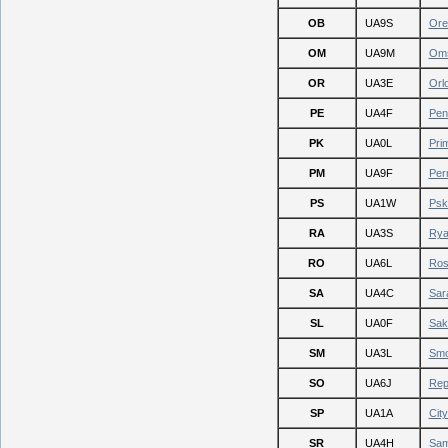
OB
UA9S
Ore
OM
UA9M
Oms
OR
UA3E
Orl
PE
UA4F
Pen
PK
UA0L
Pri
PM
UA9F
Per
PS
UA1W
Psk
RA
UA3S
Rya
RO
UA6L
Ros
SA
UA4C
Sar
SL
UA0F
Sak
SM
UA3L
Smo
SO
UA6J
Rep
SP
UA1A
City
SR
UA4H
Sam