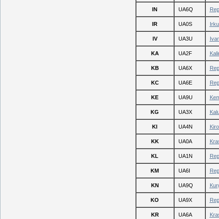
IN
UA6Q
Repu
IR
UA0S
Irk
IV
UA3U
Iva
KA
UA2F
Kal
KB
UA6X
Rep
KC
UA6E
Rep
KE
UA9U
Kem
KG
UA3X
Kal
KI
UA4N
Kir
KK
UA0A
Kra
KL
UA1N
Repu
KM
UA6I
Rep
KN
UA9Q
Kur
KO
UA9X
Rep
KR
UA6A
Kra