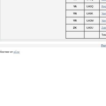
YA
UA0Q
Repu
YN
UA9K
Yam
YR
UA3M
Yar
ZK
UA0U
Zaba
Tota
Пол
Хостинг от
uCoz