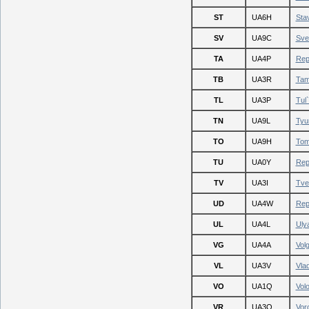
ST
UA6H
Sta
SV
UA9C
Sve
TA
UA4P
Rep
TB
UA3R
Tam
TL
UA3P
Tul
TN
UA9L
Tyu
TO
UA9H
Tom
TU
UA0Y
Rep
TV
UA3I
Tve
UD
UA4W
Rep
UL
UA4L
Uly
VG
UA4A
Vol
VL
UA3V
Vla
VO
UA1Q
Vol
VR
UA3Q
Vor