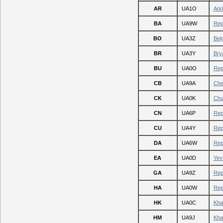
AR
UA1O
Ark
BA
UA9W
Rep
BO
UA3Z
Bel
BR
UA3Y
Bry
BU
UA0O
Repu
CB
UA9A
Che
CK
UA0K
Chu
CN
UA6P
Rep
CU
UA4Y
Rep
DA
UA6W
Rep
EA
UA0D
Yev
GA
UA9Z
Rep
HA
UA0W
Rep
HK
UA0C
Kha
HM
UA9J
Kha