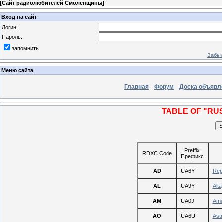
[
Сайт радиолюбителей Смоленщины
]
Вход на сайт
Логин:
Пароль:
запомнить
Забыл
Меню сайта
Главная
Форум
Доска объявл
TABLE OF "RU
Preffix
RDXC Code
Префикс
AD
UA6Y
Rep
AL
UA9Y
Alt
AM
UA0J
Amu
AO
UA6U
Ast