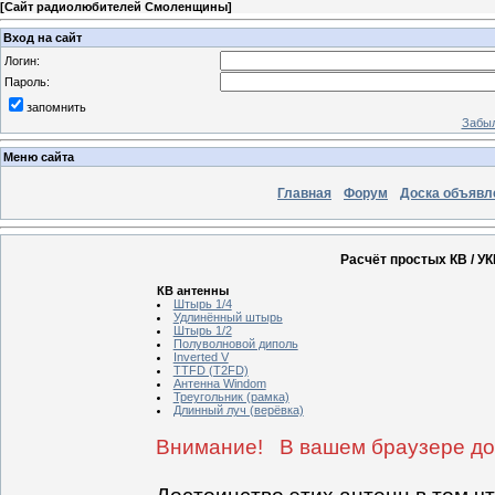
[
Сайт радиолюбителей Смоленщины
]
Вход на сайт
Логин:
Пароль:
запомнить
Забыл
Меню сайта
Главная
Форум
Доска объявл
Расчёт простых КВ / У
КВ антенны
Штырь 1/4
Удлинённый штырь
Штырь 1/2
Полуволновой диполь
Inverted V
TTFD (T2FD)
Антенна Windom
Треугольник (рамка)
Длинный луч (верёвка)
Внимание! В вашем браузере дол