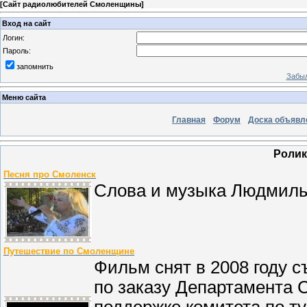
[
Сайт радиолюбителей Смоленщины
]
Вход на сайт
Логин:
Пароль:
запомнить
Забыл
Меню сайта
Главная
Форум
Доска объявл
Ролик
Песня про Смоленск
Слова и музыка Людмил
Путешествие по Смоленщине
Фильм снят в 2008 году 
по заказу Департамента 
поддержке комитета по т