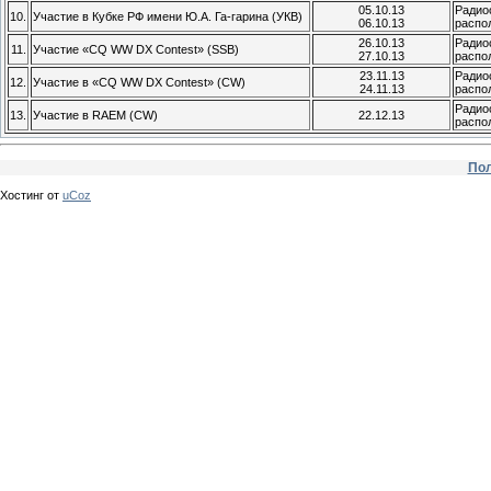
05.10.13
Радио
10.
Участие в Кубке РФ имени Ю.А. Га-гарина (УКВ)
06.10.13
распо
26.10.13
Радио
11.
Участие «CQ WW DX Contest» (SSB)
27.10.13
распо
23.11.13
Радио
12.
Участие в «CQ WW DX Contest» (CW)
24.11.13
распо
Радио
13.
Участие в RAEM (CW)
22.12.13
распо
Пол
Хостинг от
uCoz