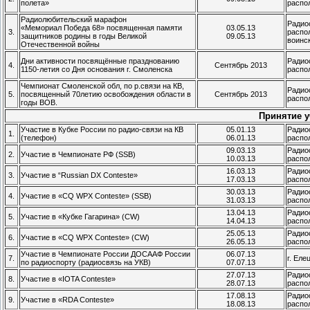
полета»
распо
Радиолюбительский марафон
Радио
«Мемориал Победа 68» посвященная памяти
03.05.13
3.
распол
защитников родины в годы Великой
09.05.13
воинс
Отечественной войны
Дни активности посвящённые празднованию
Радио
4.
Сентябрь 2013
1150-летия со Дня основания г. Смоленска
распо
Чемпионат Смоленской обл, по р.связи на КВ,
Радио
5.
посвященный 70летию освобождения области в
Сентябрь 2013
распо
годы ВОВ.
Принятие у
Участие в Кубке России по радио-связи на КВ
05.01.13
Радио
1.
(телефон)
06.01.13
распо
09.03.13
Радио
2.
Участие в Чемпионате РФ (SSB)
10.03.13
распо
16.03.13
Радио
3.
Участие в “Russian DX Conteste»
17.03.13
распо
30.03.13
Радио
4.
Участие в «CQ WPX Conteste» (SSB)
31.03.13
распо
13.04.13
Радио
5.
Участие в «Кубке Гагарина» (CW)
14.04.13
распо
25.05.13
Радио
6.
Участие в «CQ WPX Conteste» (CW)
26.05.13
распо
Участие в Чемпионате России ДОСААФ России
06.07.13
7.
г. Еле
по радиоспорту (радиосвязь на УКВ)
07.07.13
27.07.13
Радио
8.
Участие в «IOTA Conteste»
28.07.13
распо
17.08.13
Радио
9.
Участие в «RDA Сonteste»
18.08.13
распо