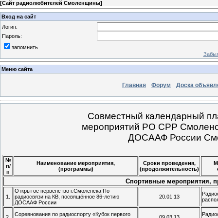
[
Сайт радиолюбителей Смоленщины
]
Вход на сайт
Логин:
Пароль:
запомнить
Забыл
Меню сайта
Главная
Форум
Доска объявл
Совместный календарный пл
мероприятий РО СРР Смоленск
ДОСААФ России Смо
№
Наименование мероприятия,
Сроки проведения,
М
п/
(программы)
(продолжительность)
п
Спортивные мероприятия, 
Открытое первенство г.Смоленска По
Радио
1.
радиосвязи на КВ, посвящённое 86-летию
20.01.13
распо
ДОСААФ России
Соревнования по радиоспорту «Кубок первого
Радио
2.
09.03.13