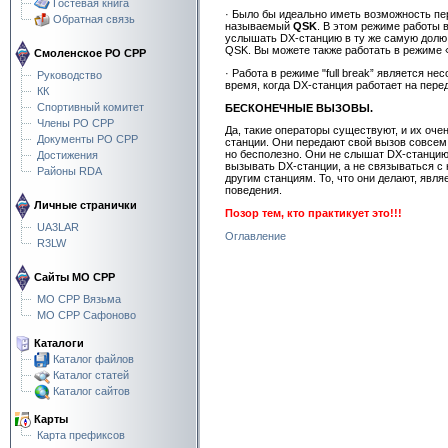
Гостевая книга
· Было бы идеально иметь возможность пер
Обратная связь
называемый
QSK
. В этом режиме работы 
услышать DX-станцию в ту же самую долю с
QSK. Вы можете также работать в режиме «
Смоленское РО СРР
· Работа в режиме "full break” является 
Руководство
время, когда DX-станция работает на перед
КК
Спортивный комитет
БЕСКОНЕЧНЫЕ ВЫЗОВЫ.
Члены РО СРР
Да, такие операторы существуют, и их очен
Документы РО СРР
станции. Они передают свой вызов совсем 
но бесполезно. Они не слышат DX-станцию, 
Достижения
вызывать DX-станции, а не связываться с 
Районы RDA
другим станциям. То, что они делают, яв
поведения.
Личные странички
Позор тем, кто практикует это!!!
UA3LAR
Оглавление
R3LW
Сайты МО СРР
МО СРР Вязьма
МО СРР Сафоново
Каталоги
Каталог файлов
Каталог статей
Каталог сайтов
Карты
Карта префиксов