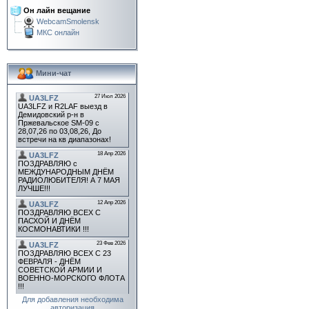
Он лайн вещание
WebcamSmolensk
МКС онлайн
Мини-чат
Для добавления необходима
авторизация