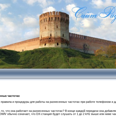
енных частотах
 правила и процедуры для работы на разнесенных частотах при работе телефоном и 
то, что она работает на разнесенных частотах? В конце каждой передачи она добавляет
ли ‘DWN’ обычно означает, что DX-станция будет слушать от 1 до 2 kHz выше или ниже ч