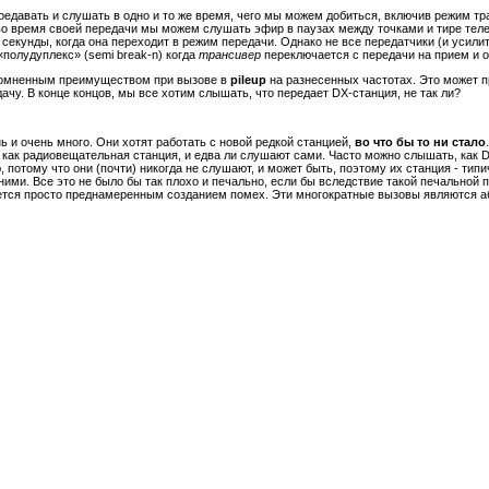
едавать и слушать в одно и то же время, чего мы можем добиться, включив режим транс
во время своей передачи мы можем слушать эфир в паузах между точками и тире теле
екунды, когда она переходит в режим передачи. Однако не все передатчики (и усилит
полудуплекс» (semi break-n) когда
трансивер
переключается с передачи на прием и 
несомненным преимуществом при вызове в
рileup
на разнесенных частотах. Это может 
ачу. В конце концов, мы все хотим слышать, что передает DX-станция, не так ли?
ь и очень много. Они хотят работать с новой редкой станцией,
во что бы то ни стало
как радиовещательная станция, и едва ли слушают сами. Часто можно слышать, как DX
потому что они (почти) никогда не слушают, и может быть, поэтому их станция - типи
ними. Все это не было бы так плохо и печально, если бы вследствие такой печальной
ляется просто преднамеренным созданием помех. Эти многократные вызовы являются 