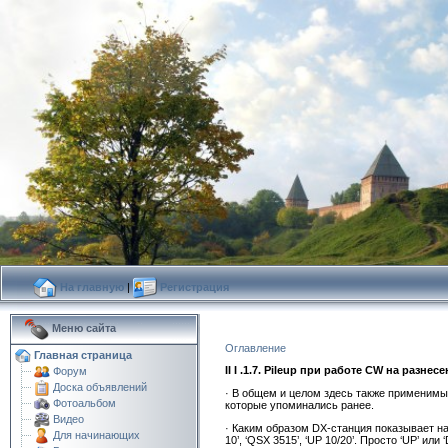
На главную
|
Регистрация
Меню сайта
Оглавление
Главная страница
II I .1.7. Pileup при работе CW на разнес
Форум
Доска объявлений
· В общем и целом здесь также применимы
Фотоальбом
которые упоминались ранее.
Видео
· Каким образом DX-станция показывает на 
Для начинающих
10’, ‘QSX 3515’, ‘UP 10/20’. Просто ‘UP’ и