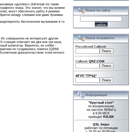
ивера «дуплекс» (full break-in) также
графного знака. Это значит, что мы можем
Поиск по сайту
ели), могут обеспечить рабту в режиме
обратно между словами или даже буквами.
предотвратить бесполезное вызывание в то
Поиск позывного
. Их совершенно не интересуют другие
-станция отвечает им два или три раза,
чный аллигатор. Вероятно, их хобби -
Российский Callbook
 практики не создавались помехи (QRM)
абсолютным доказательством эгоистичного
Callbook
QRZ.COM
ФГУП "ГРЧЦ"
Информация
"Круглый стол"
по воскресеньям
на частоте 3606кГц
в 9.00 МСК
проводит
R3LBK
QSL бюро
работает по пятницам
с 18.30 до 20.00 час.