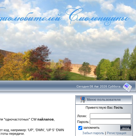
Сегодня 08 Авг 2026 Суббота
Меню пользователя
Приветствую Вас
Гость
Логин:
для "одночастотных" CW
пайлапов
,
Пароль:
запомнить
 код, например: ‘UP’, ‘DWN’, ‘UP 5’ ‘DWN
Забыл пароль
|
Регистрация
астоты передачи.