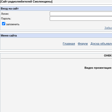
[
Сайт радиолюбителей Смоленщины
]
Вход на сайт
Логин:
Пароль:
запомнить
Забыл
Меню сайта
Главная
Форум
Доска объявл
OH8X 
Видео презентация