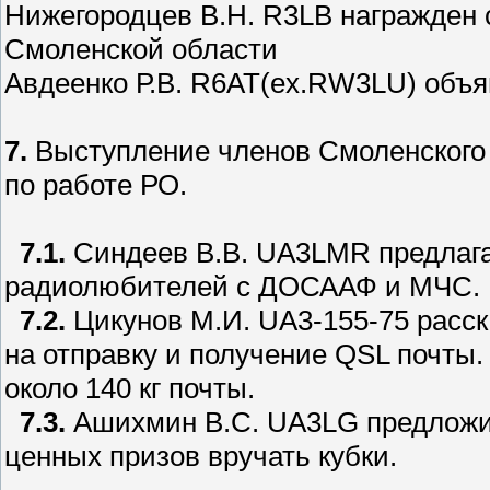
Нижегородцев В.Н. R3LB награжден 
Смоленской области
Авдеенко Р.В. R6AT(ex.RW3LU) объя
7.
Выступление членов Смоленского 
по работе РО.
7.1.
Синдеев В.В. UA3LMR предлагае
радиолюбителей с ДОСААФ и МЧС.
7.2.
Цикунов М.И. UA3-155-75 расск
на отправку и получение QSL почты.
около 140 кг почты.
7.3.
Ашихмин В.С. UA3LG предложи
ценных призов вручать кубки.