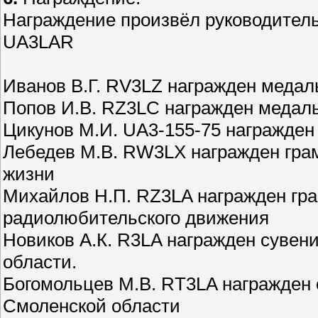
Награждение произвёл руководител
UA3LAR
Иванов В.Г. RV3LZ награжден медал
Попов И.В. RZ3LC награжден медал
Цикунов М.И. UA3-155-75 награжден
Лебедев М.В. RW3LX награжден грам
жизни
Михайлов Н.П. RZ3LA награжден гр
радиолюбительского движения
Новиков А.К. R3LA награжден сувен
области.
Богомольцев М.В. RT3LA награжден 
Смоленской области