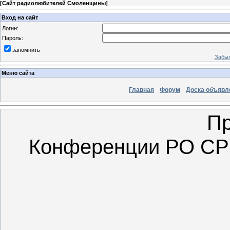
[
Сайт радиолюбителей Смоленщины
]
Вход на сайт
Логин:
Пароль:
запомнить
Забыл
Меню сайта
Главная
Форум
Доска объявл
Пр
Конференции РО СРР