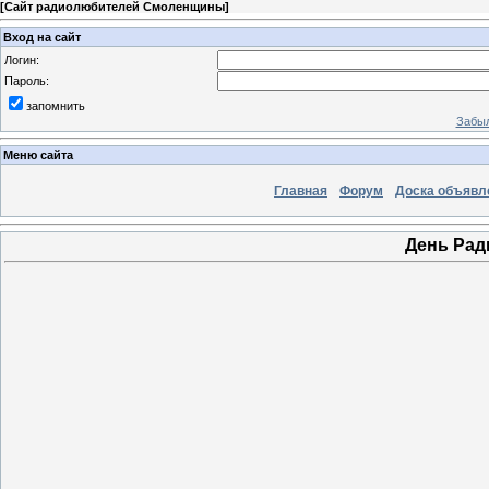
[
Сайт радиолюбителей Смоленщины
]
Вход на сайт
Логин:
Пароль:
запомнить
Забыл
Меню сайта
Главная
Форум
Доска объявл
День Ради