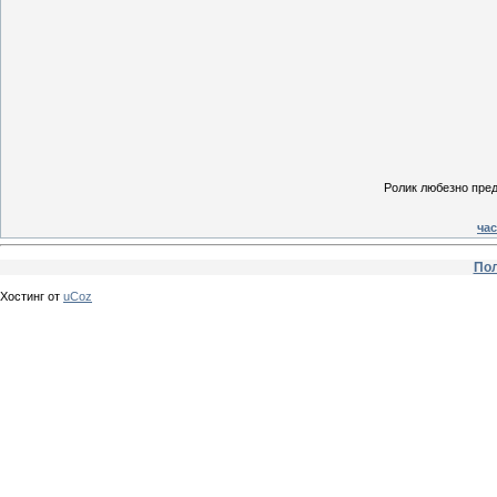
Ролик любезно пред
час
Пол
Хостинг от
uCoz