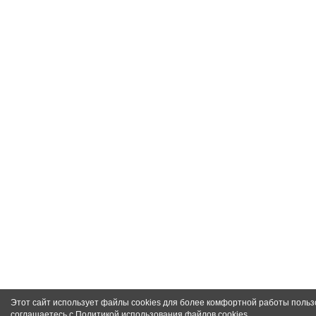
Этот сайт использует файлы cookies для более комфортной работы польз
соглашаетесь с
Политикой использования файлов cookies
.