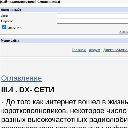
[
Сайт радиолюбителей Смоленщины
]
Вход на сайт
Логин:
Пароль:
запомнить
Забыл
Меню сайта
Главная
Форум
Доска объявл
Оглавление
III.4 . DX- СЕТИ
· До того как интернет вошел в жиз
коротковолновиков, некоторое числ
разных высокочастотных радиолюби