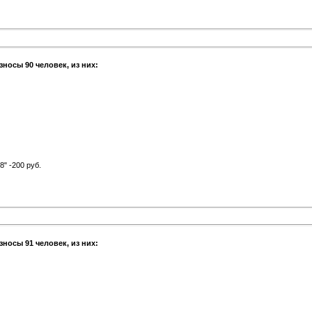
зносы 90 человек, из них:
" -200 руб.
зносы 91 человек, из них: