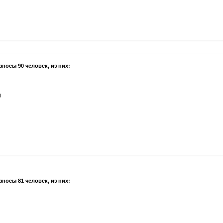
зносы 90 человек, из них:
0
зносы 81 человек, из них: