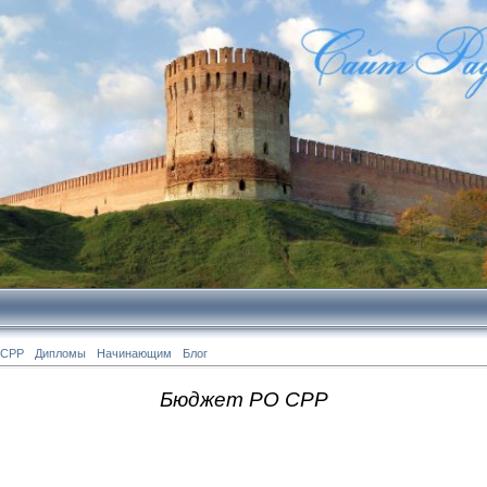
 СРР
Дипломы
Начинающим
Блог
Бюджет РО СРР