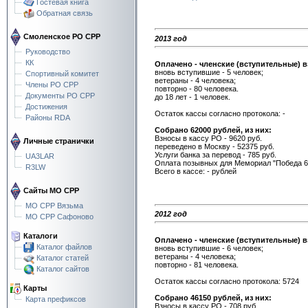
Гостевая книга
Обратная связь
Смоленское РО СРР
2013 год
Руководство
КК
Оплачено - членские (вступительные) в
вновь вступившие - 5 человек;
Спортивный комитет
ветераны - 4 человека;
Члены РО СРР
повторно - 80 человека.
Документы РО СРР
до 18 лет - 1 человек.
Достижения
Остаток кассы согласно протокола: -
Районы RDA
Собрано 62000 рублей, из них:
Взносы в кассу РО - 9620 руб.
Личные странички
переведено в Москву - 52375 руб.
Услуги банка за перевод - 785 руб.
UA3LAR
Оплата позывных для Мемориал "Победа 68
R3LW
Всего в кассе: - рублей
Сайты МО СРР
МО СРР Вязьма
2012 год
МО СРР Сафоново
Каталоги
Оплачено - членские (вступительные) в
Каталог файлов
вновь вступившие - 6 человек;
ветераны - 4 человека;
Каталог статей
повторно - 81 человека.
Каталог сайтов
Остаток кассы согласно протокола: 5724
Карты
Собрано 46150 рублей, из них:
Карта префиксов
Взносы в кассу РО - 708 руб.