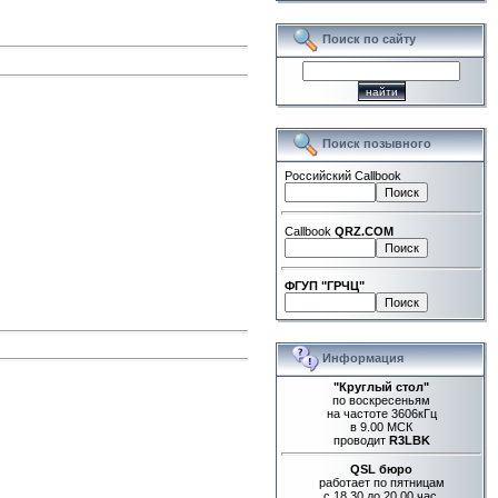
Поиск по сайту
Поиск позывного
Российский Callbook
Callbook
QRZ.COM
ФГУП "ГРЧЦ"
Информация
"Круглый стол"
по воскресеньям
на частоте 3606кГц
в 9.00 МСК
проводит
R3LBK
QSL бюро
работает по пятницам
с 18.30 до 20.00 час.