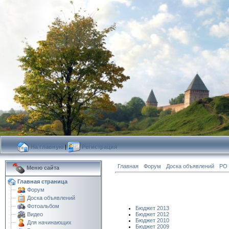
На главную
|
Регистрация
Главная
Форум
Доска объявлений
РО
Меню сайта
Главная страница
Форум
Доска объявлений
Фотоальбом
Бюджет 2013
Видео
Бюджет 2012
Бюджет 2010
Для начинающих
Бюджет 2009