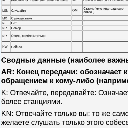
Старик (мужчина- радиолю-
OM
LSN
Слушайте
битель)
MX
С рождеством
N
Нет
NR
Номер
Около, приблизительно
NR
NW
Сейчас
Сводные данные (наиболее важны
AR: Конец передачи: обозначает 
обращением к кому-либо (наприме
K: Отвечайте, передавайте: Означае
более станциями.
KN: Отвечайте только вы: то же само
желаете слушать только этого собесе