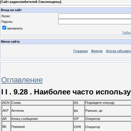
[
Сайт радиолюбителей Смоленщины
]
Вход на сайт
Логин:
Пароль:
запомнить
Забыл
Меню сайта
Главная
Форум
Доска объявл
Оглавление
I I . 9.28 . Наиболее часто испол
AGN
Снова
AS
Подождите секунду
ANT
Антенна
Раньше, до
B4
AR
Конец сообщения
OP
Оператор
BK
Перерыв
OPR
Оператор