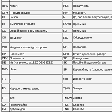
Кстати
PSE
Пожалуйста
BTW
CFM
(I) подтверждаю
PWR
Мощность
CL
Вызов
R
Да, вас понял, подтверждаю, 
Выключаю станцию
RCVR
CL
Приемник
CQ
Общий вызов всем станциям
RX
Приемник
CU
Оборудование
Увидимся
RIG
RPT
Повторите
CUL
Увидимся позже (до скорого)
CPI
Записывать
RPRT
Отчет, донесение, рапорт
CPY
Принимать
SK
Конец связи
DE
Из (например, W1ZZZ DE G3ZZZ)
SK
Покойный радиолюбитель
DWN
Ниже
SP
Короткий путь (распространен
Извините меня
ES
и
SRI
FB
Завтра
Хорошо, замечательно
TMW
Для
Завтра
FER
TMRW
GA
Продолжайте
TKS
Спасибо
GA
Добрый день
TNX
Спасибо