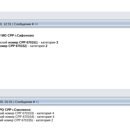
20, 12:31 | Сообщение #
40
 / МО СРР г.Сафоново
енский
номер СРР 670151
) - категория
3
омер СРР 670152
) - категория
2
20, 01:01 | Сообщение #
41
РО СРР г.Смоленск:
ий номер СРР 670153) - категория 4
кий номер СРР 670154) - категория 4
ий номер СРР 670155) - категория 2