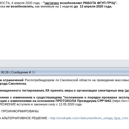
СТЬ, 6 апреля 2020 года, -
"
частично
возобновляет РАБОТА ФГУП ГРЧЦ".
пока
не возобновлять,
как минимум на 1 неделю
до 13 апреля 2020 года.
, 00:26 | Сообщение #
39
 и ограничений
Роспотребнадзором по Смоленской области на проведение массовых 
рода Смоленска.
национного тестирования, КК принять меры к организации санитарных мер (дос
нение с изменением к существующему "положению о порядке проверки эксплу
едакции с изменениями на основании ПРОТОКОЛА Президиума СРР №61
(https://srr
ОЖЕНИЕ вступило в законную силу с 12.05.2020 года.
ти - ПРОИНФОРМИРОВАНЫ.
и и АЛЬТЕРНАТИВНОЕ РЕШЕНИЕ -
http://smolradio.ru/srr/dokument/kom_usluga_fgup_rchc