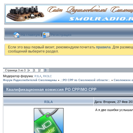
На главную
|
Регистрация
Если это ваш первый визит, рекомендуем почитать
правила
. Для разме
сообщений выберите раздел.
3
Страница
3
из
3
«
1
2
Модератор форума:
,
R3LA
RK3LC
Форум Радиолюбителей Смоленщины
»
.::РО СРР по Смоленской области::.
»
Смоленское о
Квалификационная комиссия РО СРР/МО СРР
R3LA
Дата: Вторник, 27 Фев 20
А я две ошибки услышал 