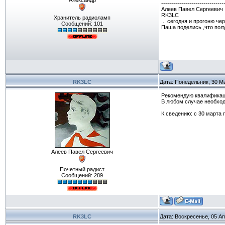
Александр
-------------------------------
Алеев Павел Сергеевич
RK3LC
Хранитель радиоламп
... сегодня и прогоню ч
Сообщений:
101
Паша поделись ,что пол
RK3LC
Дата: Понедельник, 30 М
Рекомендую квалификац
В любом случае необход
К сведению: с 30 марта 
Алеев Павел Сергеевич
Почетный радист
Сообщений:
289
RK3LC
Дата: Воскресенье, 05 Ап