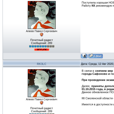
Поступила хорошая НОВО
Работу
КК
рекомендую 
Алеев Павел Сергеевич
Почетный радист
Сообщений:
289
RK3LC
Дата: Среда, 12 Авг 2020
В связи
с снятием мер
города Сафоново и го
При проведении экзаме
Далее,
приняты допол
01.10.2015 года, в р
Данное обновленное ПОЛ
КК Смоленской облас
Алеев Павел Сергеевич
Имеется в доступност
Почетный радист
Сообщений:
289