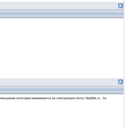
повышение категории принимаются на электронную почту r3la@bk.ru . За