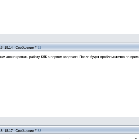
18, 18:14 | Сообщение #
32
 нам анонсировать работу КДК в первом квартале. После будет проблематично по вре
18, 18:17 | Сообщение #
33