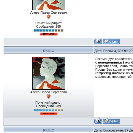
Алеев Павел Сергеевич
Почетный радист
Сообщений:
289
RK3LC
Дата: Пятница, 30 Окт 20
Рекомендую квалифика
с понедельника 2 нояб
Берегите себя, наших то
Прошу Вас коллеги неук
(
https://rg.ru/2020/10/2
массовых мероприятий.
Алеев Павел Сергеевич
Почетный радист
Сообщений:
289
RK3LC
Дата: Воскресенье, 27 Де