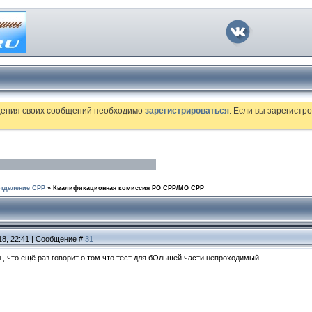
щения своих сообщений необходимо
зарегистрироваться
. Если вы зарегист
тделение СРР
»
Квалификационная комиссия РО СРР/МО СРР
18, 22:41 | Сообщение #
31
, что ещё раз говорит о том что тест для бОльшей части непроходимый.