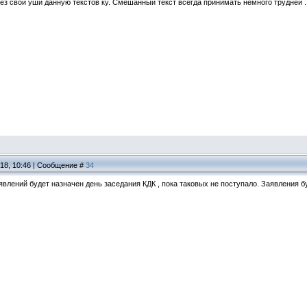
ерез свои уши данную текстов ку. Смешанный текст всегда принимать немного трудней .
018, 10:46 | Сообщение #
34
явлений будет назначен день заседания КДК , пока таковых не поступало. Заявления 