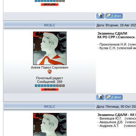
RK3LC
Дата: Вторник, 18 Авг 20
Экзамены СДАЛИ
КК РО СРР г.Смоленск
- Прокопенков Н.И. (чл
- Кулак С.Н. (членский
н
Алеев Павел Сергеевич
Почетный радист
Сообщений:
289
RK3LC
Дата: Пятница, 30 Окт 20
Экзамены СДАЛИ - КК 
- Виневцев Ю.Г. (членск
- Аверьянов Д.В. (членс
- Андреев А.Т. (членск