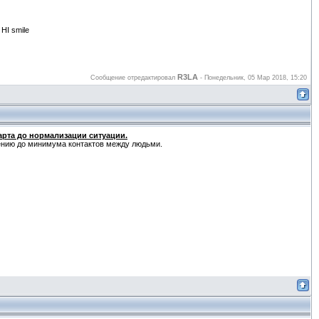
HI smile
R3LA
Сообщение отредактировал
-
Понедельник, 05 Мар 2018, 15:20
арта до нормализации ситуации.
ению до минимума контактов между людьми.