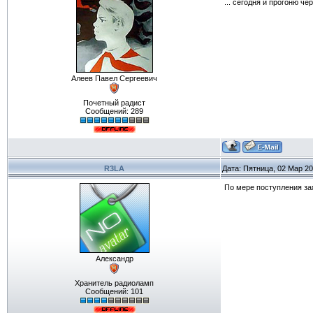
... сегодня и прогоню ч
Алеев Павел Сергеевич
Почетный радист
Сообщений:
289
R3LA
Дата: Пятница, 02 Мар 2
По мере поступления за
Александр
Хранитель радиоламп
Сообщений:
101