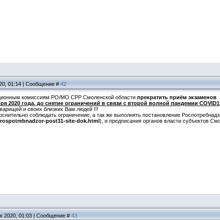
20, 01:14 | Сообщение #
42
ционным комиссиям РО/МО СРР Смоленской области
прекратить приём экзаменов
ря 2020 года, до снятие ограничений в связи с второй волной пандемии COVID1
варищей и своих близких Вам людей !!!
оснительно соблюдать ограничение, а так же выполнять постановление Роспотребнад
7/rospotrebnadzor-post31-site-dok.html
), и предписания органов власти субъектов С
к 2020, 01:03 | Сообщение #
43