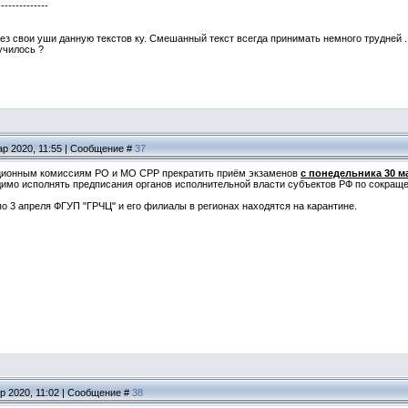
--------------
ерез свои уши данную текстов ку. Смешанный текст всегда принимать немного трудней . 
училось ?
ар 2020, 11:55 | Сообщение #
37
ионным комиссиям РО и МО СРР прекратить приём экзаменов
с понедельника 30 м
имо исполнять предписания органов исполнительной власти субъектов РФ по сокращ
по 3 апреля ФГУП "ГРЧЦ" и его филиалы в регионах находятся на карантине.
р 2020, 11:02 | Сообщение #
38