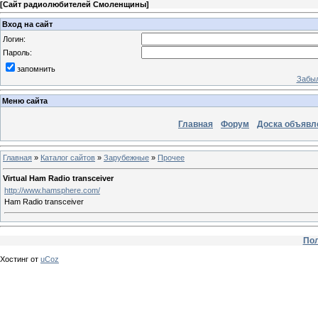
[
Сайт радиолюбителей Смоленщины
]
Вход на сайт
Логин:
Пароль:
запомнить
Забыл
Меню сайта
Главная
Форум
Доска объявл
Главная
»
Каталог сайтов
»
Зарубежные
»
Прочее
Virtual Ham Radio transceiver
http://www.hamsphere.com/
Ham Radio transceiver
Пол
Хостинг от
uCoz