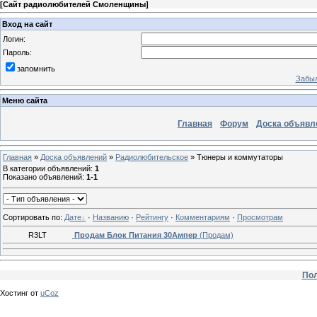
[
Сайт радиолюбителей Смоленщины
]
Вход на сайт
Логин:
Пароль:
запомнить
Забыл
Меню сайта
Главная
Форум
Доска объявл
Главная
»
Доска объявлений
»
Радиолюбительское
» Тюнеры и коммутаторы
В категории объявлений
:
1
Показано объявлений
:
1-1
Сортировать по
:
Дате
·
Названию
·
Рейтингу
·
Комментариям
·
Просмотрам
R3LT
Продам Блок Питания 30Ампер
(Продам)
Пол
Хостинг от
uCoz