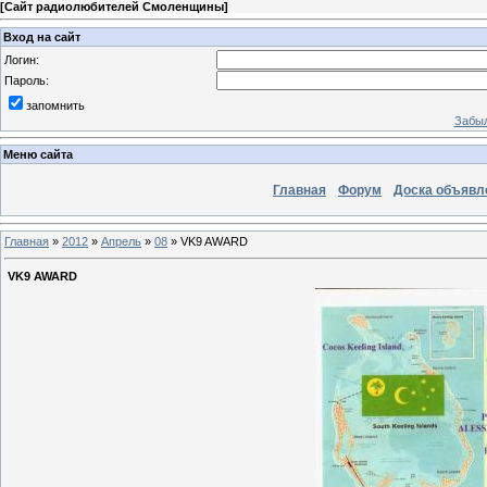
[
Сайт радиолюбителей Смоленщины
]
Вход на сайт
Логин:
Пароль:
запомнить
Забыл
Меню сайта
Главная
Форум
Доска объявл
Главная
»
2012
»
Апрель
»
08
» VK9 AWARD
VK9 AWARD