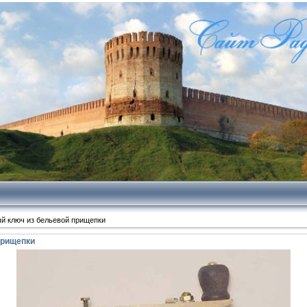
й ключ из бельевой прищепки
прищепки