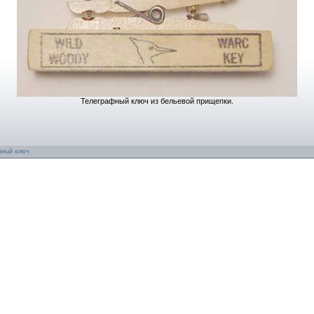
Телеграфный ключ из бельевой прищепки.
фный ключ