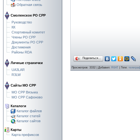
Обратная связь
Смоленское РО СРР
Руководство
КК
Спортивный комитет
Члены РО СРР
Документы РО СРР
Достижения
Районы RDA
Поделиться…
Личные странички
Просмотров
: 3332 |
Добавил
:
R6AT
|
Теги
:
телегра
UA3LAR
R3LW
Сайты МО СРР
МО СРР Вязьма
МО СРР Сафоново
Каталоги
Каталог файлов
Каталог статей
Каталог сайтов
Карты
Карта префиксов