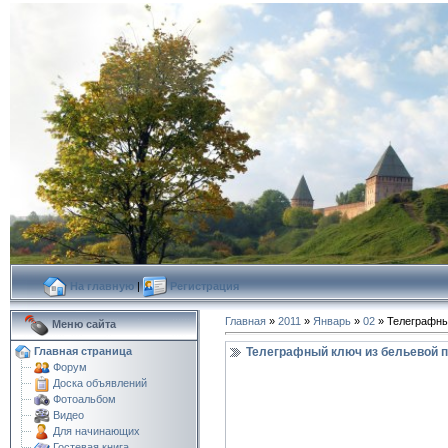
На главную
|
Регистрация
Главная
»
2011
»
Январь
»
02
» Телеграфны
Меню сайта
Телеграфный ключ из бельевой 
Главная страница
Форум
Доска объявлений
Фотоальбом
Видео
Для начинающих
Гостевая книга