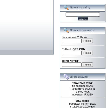
Поиск по сайту
Поиск позывного
Российский Callbook
Callbook
QRZ.COM
ФГУП "ГРЧЦ"
Информация
"Круглый стол"
по воскресеньям
на частоте 3606кГц
в 9.00 МСК
проводит
R3LBK
QSL бюро
работает по пятницам
с 18.30 до 20.00 час.