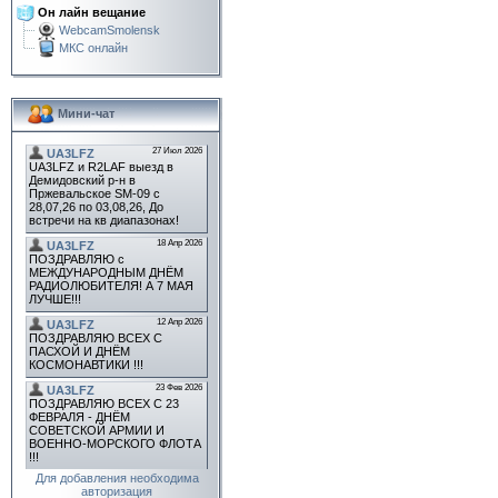
Он лайн вещание
WebcamSmolensk
МКС онлайн
Мини-чат
Для добавления необходима
авторизация