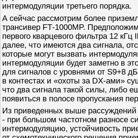
интермодуляции третьего порядка.
А сейчас рассмотрим более призем
трансивер FT-1000MP. Предположим
первого кварцевого фильтра 12 кГц
далее, что имеются два сигнала, отс
которые могут вызвать интермодуля
интермодуляции будет заметно в это
для сигналов с уровнями от S9+8 дБ
в контестах и «охоты за DX-ами» су
что два сигнала такой силы, либо ещ
появиться в полосе пропускания пер
Из приведенных выше рассуждений 
- при большом частотном разносе си
интермодуляцию, устойчивость прие
от схемотехнического решения прием