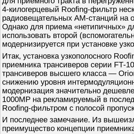
для приемного тракта в перегружен
4-килогерцевый Roofing-фильтр нес
радиовещательных АМ-станций на о
Однако для приема «нетипичных» д
использовать второй (вспомогатель
модернизируется при установке узко
Итак, установка узкополосного Roo
приемника трансиверов серии FT-10
трансиверов высшего класса — Orion
снижению уровня интермодуляционны
модернизация значительно дешевле,
1000MP на рекламируемый в послед
Roofing-фильтром с полосой пропуск
И последнее замечание. Из вышеиз
преимущество концепции приемника