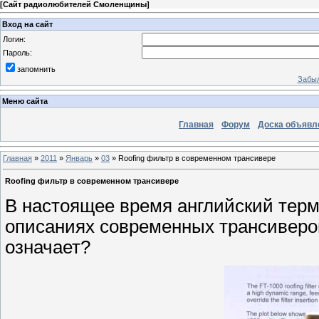
[
Сайт радиолюбителей Смоленщины
]
Вход на сайт
Логин:
Пароль:
запомнить
Забыл
Меню сайта
Главная
Форум
Доска объявл
Главная
»
2011
»
Январь
»
03
» Roofing фильтр в современном трансивере
Roofing фильтр в современном трансивере
В настоящее время английский термин
описаниях современных трансиверов
означает?