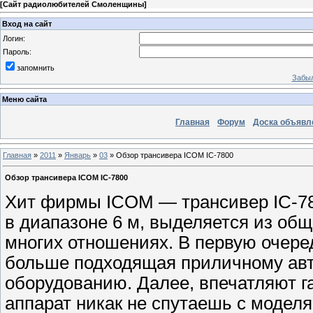
[
Сайт радиолюбителей Смоленщины
]
Вход на сайт
Логин:
Пароль:
запомнить
Забыл
Меню сайта
Главная
Форум
Доска объявл
Главная
»
2011
»
Январь
»
03
» Обзор трансивера ICOM IC-7800
Обзор трансивера ICOM IC-7800
Хит фирмы ICOM — трансивер IC-78
в диапазоне 6 м, выделяется из об
многих отношениях. В первую очере
больше подходящая приличному ав
оборудованию. Далее, впечатляют г
аппарат никак не спутаешь с моде